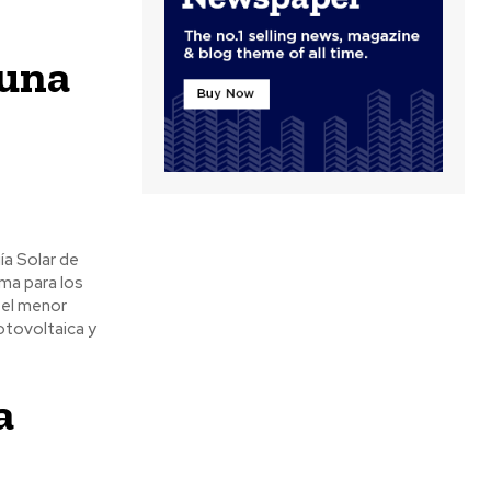
 una
ía Solar de
ima para los
 el menor
otovoltaica y
a