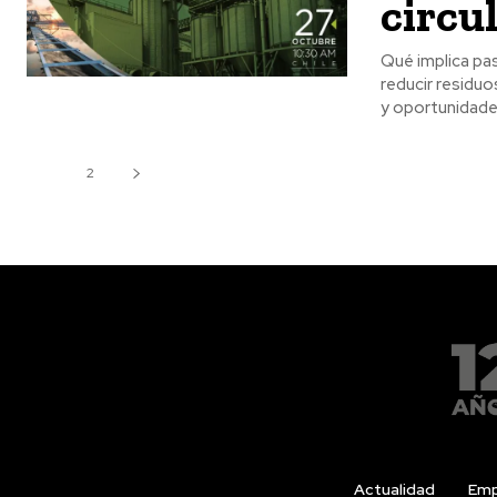
circu
Qué implica pas
reducir residuos y optimizar recursos, líneas de financiamiento, casos exitosos y los desafíos
y oportunidades
1
2
Actualidad
Emp