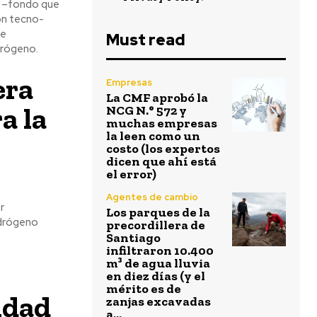
fo –fondo que
ión tecno-
de
Must read
idrógeno.
era
Empresas
La CMF aprobó la
a la
NCG N.° 572 y
muchas empresas
la leen como un
costo (los expertos
dicen que ahí está
el error)
Agentes de cambio
r
Los parques de la
idrógeno
precordillera de
Santiago
infiltraron 10.400
m³ de agua lluvia
en diez días (y el
mérito es de
idad
zanjas excavadas
a...