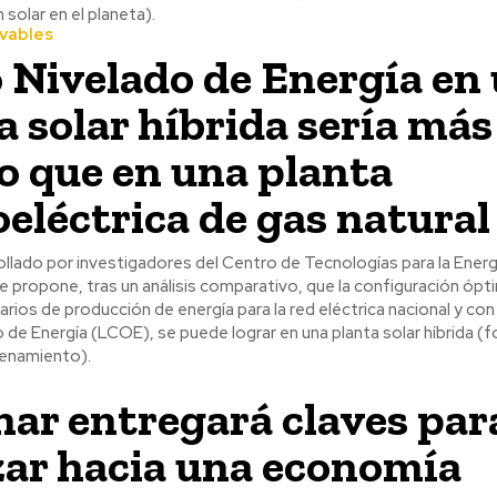
 solar en el planeta).
vables
 Nivelado de Energía en
a solar híbrida sería más
o que en una planta
eléctrica de gas natural
llado por investigadores del Centro de Tecnologías para la Energ
e propone, tras un análisis comparativo, que la configuración ópt
rios de producción de energía para la red eléctrica nacional y con
de Energía (LCOE), se puede lograr en una planta solar híbrida (f
enamiento).
ar entregará claves par
ar hacia una economía