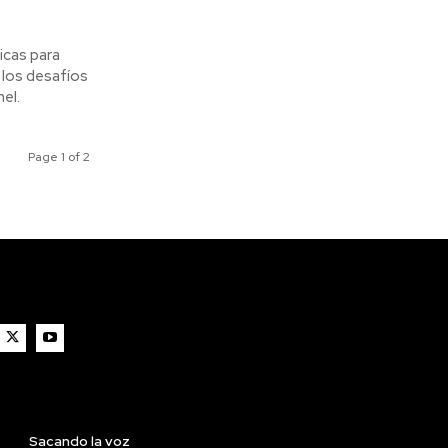
icas para
el.
Page 1 of 2
Sacando la voz