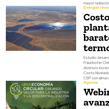
mayor radiación
Energías reno
Costo
plant
barat
termo
Estudio desarro
Fraunhofer Chil
diversos escena
Costo Nivelado 
CSP con almac
Agenda
Webin
avanz