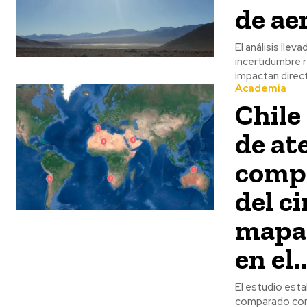
de ae
El análisis lle
incertidumbre r
impactan direct
Academia
Chile
de at
compa
del c
mapa 
en el..
El estudio est
comparado con 