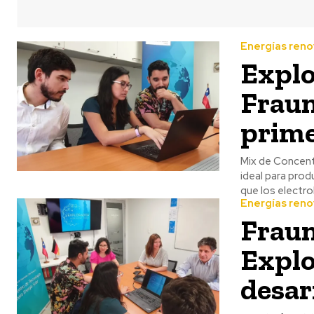
Energías reno
Explo
Fraun
prime
Mix de Concent
ideal para prod
que los electr
Energías reno
Fraun
Explo
desar