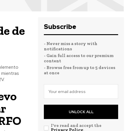
Subscribe
de de
- Never miss a story with
notifications
- Gain full access to our premium
content
mplemento
- Browse free from up to 5 devices
at once
, mientras
2V.
evo
ar
UNLOCK ALL
ORFO
I've read and accept the
Privacy Policy
.