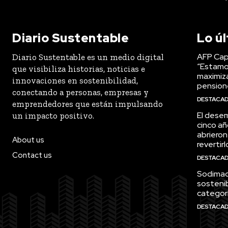
Diario Sustentable
Lo ú
AFP Capi
Diario Sustentable es un medio digital
“Estamo
que visibiliza historias, noticias e
maximiza
innovaciones en sostenibilidad,
pension
conectando a personas, empresas y
DESTACA
emprendedores que están impulsando
El desem
un impacto positivo.
cinco añ
abrieron
About us
revertirl
Contact us
DESTACA
Sodimac 
sostenib
categor
DESTACA