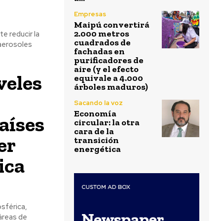
Empresas
Maipú convertirá
2.000 metros
e reducir la
cuadrados de
 aerosoles
fachadas en
purificadores de
aire (y el efecto
veles
equivale a 4.000
árboles maduros)
Sacando la voz
Economía
aíses
circular: la otra
cara de la
er
transición
energética
ica
sférica,
áreas de