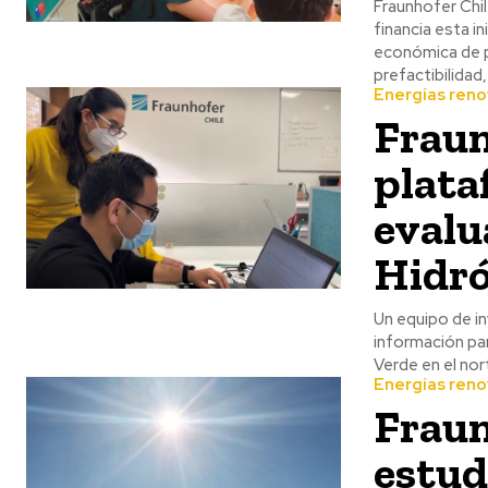
Fraunhofer Chil
financia esta i
económica de pr
prefactibilida
Energías reno
Fraun
plata
evalu
Hidró
Un equipo de i
información pa
Verde en el nor
Energías reno
Fraun
estud