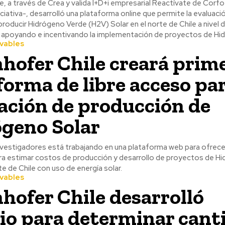
e, a través de Crea y valida I+D+i empresarial Reactívate de Cor
niciativa-, desarrolló una plataforma online que permite la evaluac
oducir Hidrógeno Verde (H2V) Solar en el norte de Chile a nivel 
d, apoyando e incentivando la implementación de proyectos de H
vables
hofer Chile creará prim
forma de libre acceso par
ación de producción de
geno Solar
nvestigadores está trabajando en una plataforma web para ofrece
ra estimar costos de producción y desarrollo de proyectos de H
te de Chile con uso de energía solar.
vables
hofer Chile desarrolló
io para determinar cant