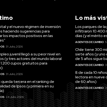
ltimo
Lo más vis
tal y el nuevo régimen de inversión:
Los parques de la 
s haciendo sugerencias para
infiltraron 10.400 
r los impactos positivos en las
días (y el mérito e
es”
AGENTES DE CAMBIO
5
DOS
31 Julio, 2026
Chile tiene 300 m
pleo juvenil llegó a su peor nivel en
siete años (y uno
os (y tres actores del mundo laboral
de 5 años sigue baj
 1.200 cupos gratuitos para
AGENTES DE CAMBIO
3
o)
8 de cada 10 niños
DOS
31 Julio, 2026
lectora en nueve 
queda tercera en el ranking de
de 60 años)
ilidad de Ipsos (y primera en su
AGENTES DE CAMBIO
3
ía)
DOS
24 Julio, 2026