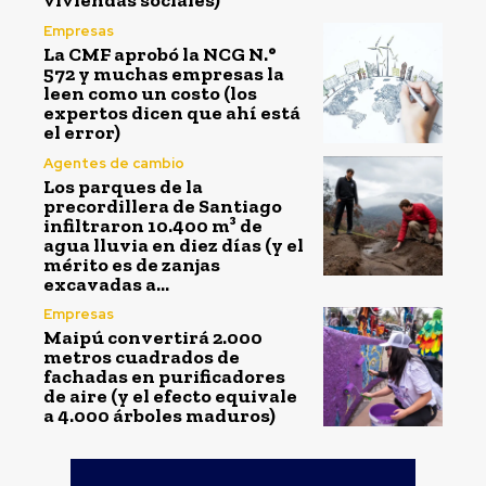
viviendas sociales)
Empresas
La CMF aprobó la NCG N.°
572 y muchas empresas la
leen como un costo (los
expertos dicen que ahí está
el error)
Agentes de cambio
Los parques de la
precordillera de Santiago
infiltraron 10.400 m³ de
agua lluvia en diez días (y el
mérito es de zanjas
excavadas a...
Empresas
Maipú convertirá 2.000
metros cuadrados de
fachadas en purificadores
de aire (y el efecto equivale
a 4.000 árboles maduros)