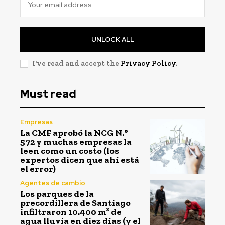
UNLOCK ALL
I've read and accept the
Privacy Policy
.
Must read
Empresas
La CMF aprobó la NCG N.°
572 y muchas empresas la
leen como un costo (los
expertos dicen que ahí está
el error)
Agentes de cambio
Los parques de la
precordillera de Santiago
infiltraron 10.400 m³ de
agua lluvia en diez días (y el