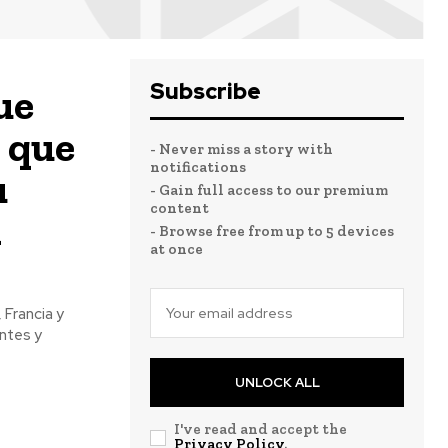
Subscribe
ue
a que
- Never miss a story with
notifications
u
- Gain full access to our premium
content
n
- Browse free from up to 5 devices
at once
 Francia y
antes y
UNLOCK ALL
I've read and accept the
Privacy Policy
.