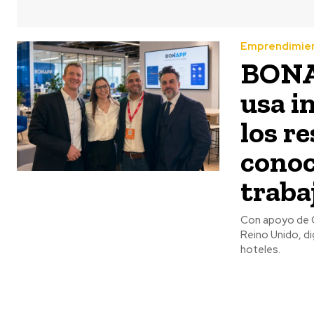
Emprendimie
BONAP
usa in
los r
conoc
traba
Con apoyo de Co
Reino Unido, di
hoteles.