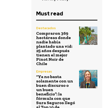
Must read
Destacados
Compraron 369
hectáreas donde
nadie había
plantado una vid:
25 años después
tienen el mejor
Pinot Noir de
Chile
Empresas
“Ya no basta
solamente con un
buen discurso o
un buen
beneficio”: la
fórmula con que
Sura Seguros llegó
al Top 10 de