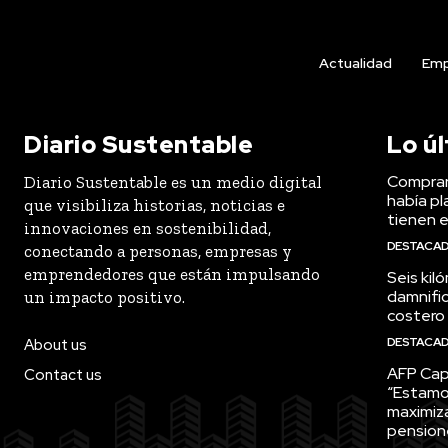
Actualidad
Emp
Diario Sustentable
Lo ú
Comprar
Diario Sustentable es un medio digital
había pl
que visibiliza historias, noticias e
tienen e
innovaciones en sostenibilidad,
DESTACA
conectando a personas, empresas y
emprendedores que están impulsando
Seis kil
damnific
un impacto positivo.
costero
DESTACA
About us
AFP Capi
Contact us
“Estamo
maximiza
pension