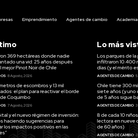
resas
Emprendimiento
Agentes de cambio
Academia
ltimo
Lo más vis
on 369 hectáreas donde nadie
Los parques de la 
antado una vid: 25 años después
infiltraron 10.400 
l mejor Pinot Noir de Chile
días (y el mérito e
DOS
8 Agosto, 2026
AGENTES DE CAMBIO
5
ómetros de escombros y 13 mil
Chile tiene 300 m
ados: el plan para reactivar el borde
siete años (y uno
 de Coquimbo
de 5 años sigue baj
DOS
7 Agosto, 2026
AGENTES DE CAMBIO
3
tal y el nuevo régimen de inversión:
8 de cada 10 niños
s haciendo sugerencias para
lectora en nueve 
r los impactos positivos en las
de 60 años)
es”
AGENTES DE CAMBIO
3