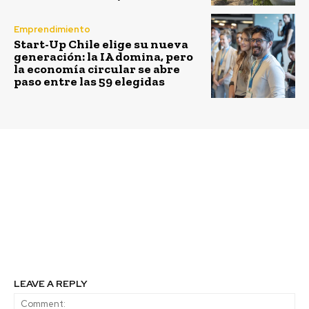
Emprendimiento
Start-Up Chile elige su nueva
generación: la IA domina, pero
la economía circular se abre
paso entre las 59 elegidas
Previous article
Next article
Schneider Electric abre
BritCham Chile abre
postulaciones a
postulaciones al
competencia global de
Reconocimiento a la
innovación en energía
Innovación en Gestión
para estudiantes y
Sustentable 2026
emprendedores
LEAVE A REPLY