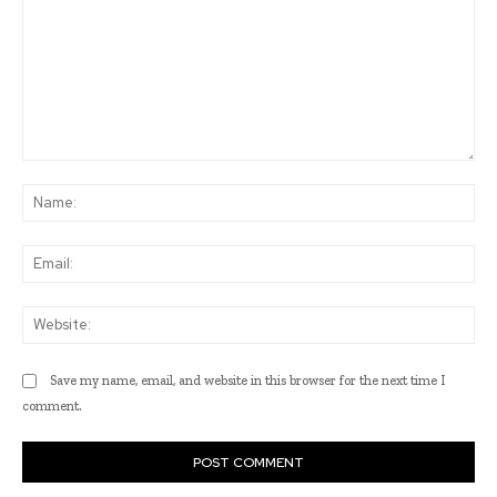
Comment:
Na
Ema
Web
Save my name, email, and website in this browser for the next time I
comment.