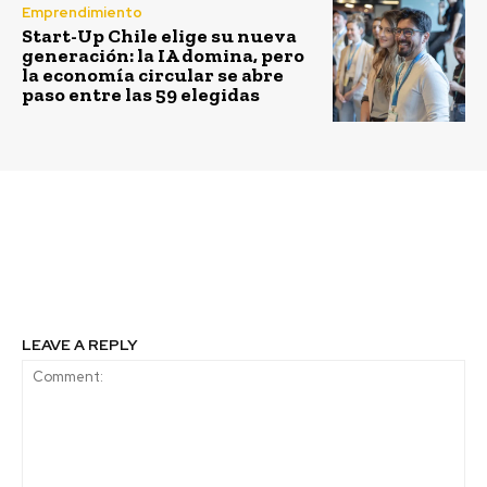
Emprendimiento
Start-Up Chile elige su nueva
generación: la IA domina, pero
la economía circular se abre
paso entre las 59 elegidas
Previous article
Next article
¿Y si el reciclaje no
Sin demanda no hay
fuera suficiente?
circularidad
LEAVE A REPLY