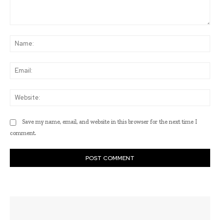
Comment:
Na
Ema
Web
Save my name, email, and website in this browser for the next time I
comment.