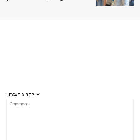
Previous article
Next article
40 becas para formarse
CIEDS 2026 abre
en Data Science:
convocatoria para
SONDA y Skillnest
presentar experiencias
abren convocatoria
y proyectos en
para especializarse en
educación para el
tecnologías de alta
desarrollo sustentable
demanda
LEAVE A REPLY