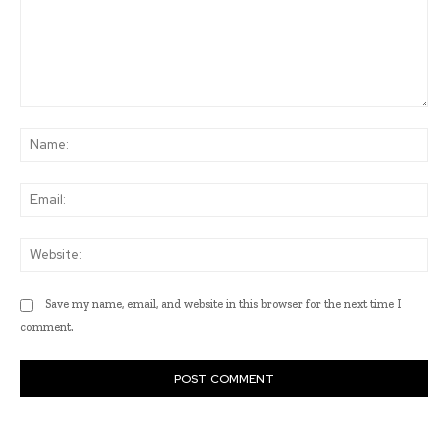
Comment:
Na
Ema
Web
Save my name, email, and website in this browser for the next time I
comment.