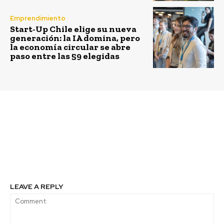
Emprendimiento
Start-Up Chile elige su nueva
generación: la IA domina, pero
la economía circular se abre
paso entre las 59 elegidas
Previous article
Next article
Del riesgo a la
La sustentabilidad
resiliencia, o por qué la
personal: el brillo y sus
transición energética
sombras
no es opcional
LEAVE A REPLY