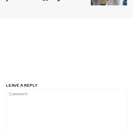
Previous article
Next article
Premio Zayed a la
Concurso lleva gratis a
Sostenibilidad abre
Torres del Paine para
convocatoria mundial
ayudar a reconstruir
con fondo récord de
sus senderos
US$7,2 millones para
proyectos de impacto
LEAVE A REPLY