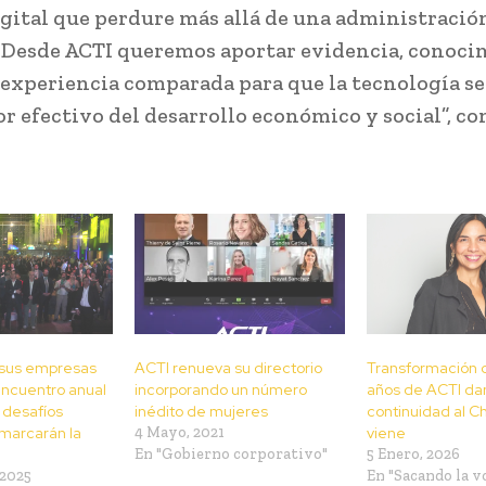
gital que perdure más allá de una administració
 Desde ACTI queremos aportar evidencia, conoci
 experiencia comparada para que la tecnología s
or efectivo del desarrollo económico y social”, c
 sus empresas
ACTI renueva su directorio
Transformación di
encuentro anual
incorporando un número
años de ACTI da
s desafíos
inédito de mujeres
continuidad al C
 marcarán la
4 Mayo, 2021
viene
En "Gobierno corporativo"
5 Enero, 2026
 2025
En "Sacando la v