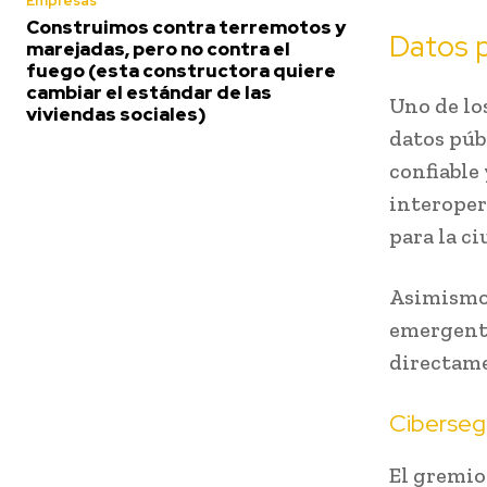
Empresas
Construimos contra terremotos y
Datos p
marejadas, pero no contra el
fuego (esta constructora quiere
cambiar el estándar de las
Uno de los
viviendas sociales)
datos púb
confiable
interoper
para la c
Asimismo,
emergente
directame
Cibersegu
El gremio