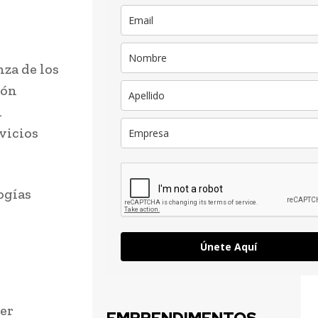
nza de los
ión
n
vicios
ogías
Únete Aquí
ber