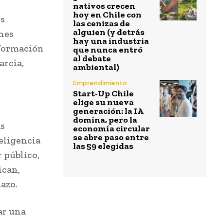
nativos crecen
hoy en Chile con
os
las cenizas de
alguien (y detrás
ones
hay una industria
sformación
que nunca entró
al debate
arcía,
ambiental)
Emprendimiento
Start-Up Chile
elige su nueva
generación: la IA
domina, pero la
as
economía circular
se abre paso entre
teligencia
las 59 elegidas
r público,
ican,
azo.
ar una