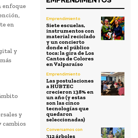
EMPRENDIMENTOS
un enfoque
ención,
Emprendimiento
te en
Siete escuelas,
instrumentos con
material reciclado
y un concierto
donde el público
gital y
toca: la gira de Los
Cantos de Colores
 más
en Valparaíso
Emprendimiento
Las postulaciones
a HUBTEC
crecieron 138% en
 ámbito
un año (y estas
son las cinco
tecnologías que
rsales y
quedaron
seleccionadas)
y cambios
Conversamos con
312 árboles