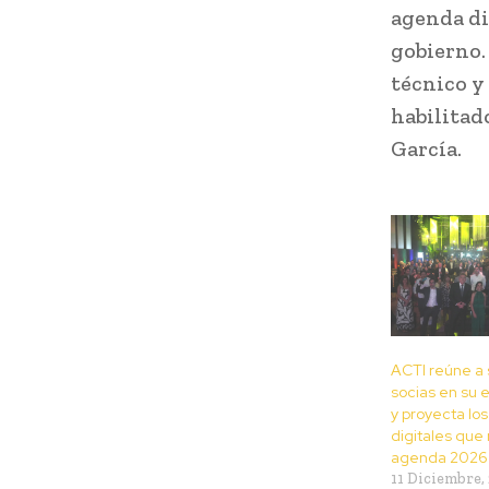
agenda di
gobierno.
técnico y
habilitad
García.
ACTI reúne a
socias en su 
y proyecta lo
digitales que
agenda 2026
11 Diciembre,