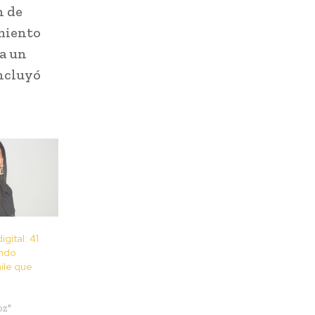
n de
miento
ea un
oncluyó
gital: 41
ndo
hile que
oz"