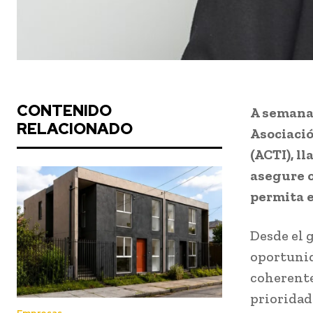
CONTENIDO
A semanas
RELACIONADO
Asociaci
(ACTI), l
asegure c
permita e
Desde el 
oportunid
coherente
prioridade