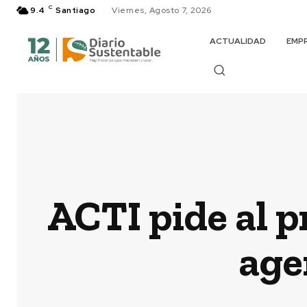
C
9.4
Santiago
Viernes, Agosto 7, 2026
ACTUALIDAD
EMP
ACTI pide al 
age