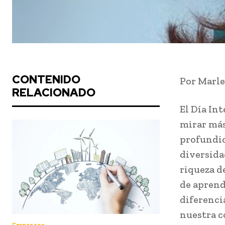
CONTENIDO
Por Marl
RELACIONADO
El Día In
mirar más
profundid
diversid
riqueza d
de aprend
diferenci
nuestra c