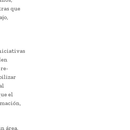
tras que
ajo,
niciativas
den
 re-
bilizar
al
ue el
rmación,
n área,