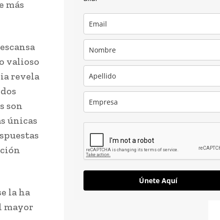
ce más
descansa
lo valioso
ria revela
odos
s son
s únicas
espuestas
ución
Únete Aquí
e la ha
el mayor