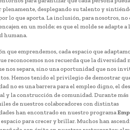
entornos para garantizar que cada persona pued
r plenamente, desplegando su talento y sintiénd
or lo que aporta. La inclusión, para nosotros, no 
encajen en un molde; es que el molde se adapte a 
ad humana.
ón que emprendemos, cada espacio que adaptamo
que reconocemos nos recuerda que la diversidad 
ue nos separa, sino una oportunidad que nos invi
ntos. Hemos tenido el privilegio de demostrar que
dad no es una barrera para el empleo digno, el de
al y la construcción de comunidad. Durante más 
iles de nuestros colaboradores con distintas
idades han encontrado en nuestro programa
Emp
espacio para crecer y brillar. Muchos han ascend
peñado con éxito en nuestros restaurantes; alg