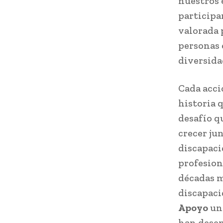
nuestros 
participa
valorada p
personas 
diversid
Cada acci
historia 
desafío q
crecer ju
discapaci
profesion
décadas m
discapac
Apoyo
un 
han desem