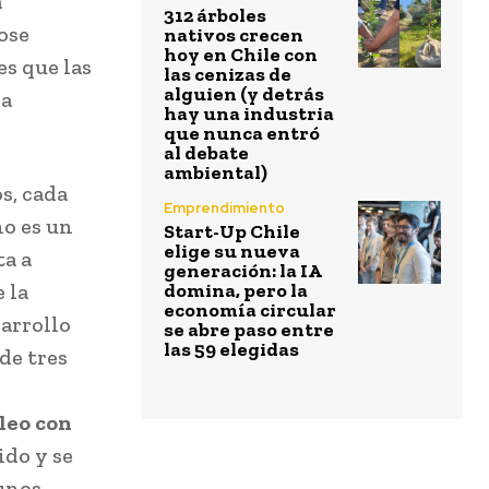
a
312 árboles
ose
nativos crecen
hoy en Chile con
es que las
las cenizas de
alguien (y detrás
la
hay una industria
que nunca entró
al debate
ambiental)
s, cada
Emprendimiento
no es un
Start-Up Chile
elige su nueva
ta a
generación: la IA
 la
domina, pero la
economía circular
sarrollo
se abre paso entre
las 59 elegidas
de tres
leo con
ido y se
unos,