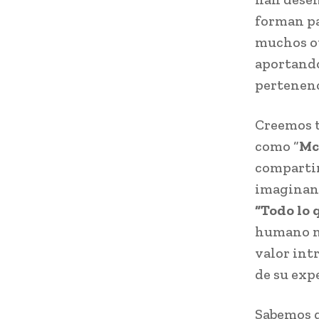
forman pa
muchos ot
aportando
pertenenc
Creemos t
como “
Mc
compartir
imaginan s
“Todo lo 
humano má
valor int
de su exp
Sabemos q