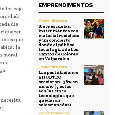
EMPRENDIMENTOS
ñados bajo
ersidad;
Emprendimiento
cada día
Siete escuelas,
instrumentos con
enriquecen
material reciclado
ciones que
y un concierto
donde el público
abitar la
toca: la gira de Los
Cantos de Colores
ón moral
en Valparaíso
ruir
Emprendimiento
rga
Las postulaciones
a HUBTEC
crecieron 138% en
un año (y estas
son las cinco
tecnologías que
 necesita
quedaron
seleccionadas)
ar
Conversamos con