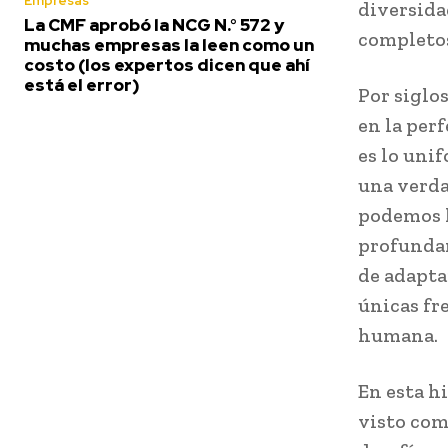
Empresas
diversida
La CMF aprobó la NCG N.° 572 y
completo
muchas empresas la leen como un
costo (los expertos dicen que ahí
está el error)
Por siglo
en la perf
es lo unif
una verda
podemos h
profundam
de adapta
únicas fr
humana.
En esta hi
visto com