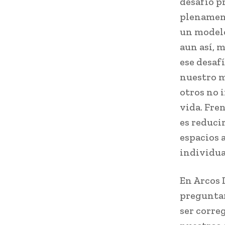
desafío p
plenament
un modelo
aun así, 
ese desaf
nuestro m
otros no 
vida. Fre
es reduci
espacios 
individua
En Arcos 
preguntam
ser corr