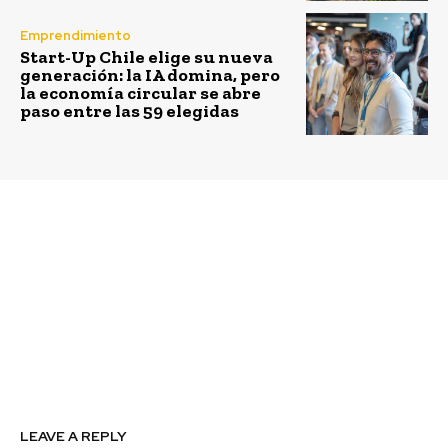
Emprendimiento
Start-Up Chile elige su nueva
generación: la IA domina, pero
la economía circular se abre
paso entre las 59 elegidas
Previous article
Next article
73% de los chilenos cree
Diagnóstico de
que las empresas
Sostenibilidad
anteponen sus
Empresarial 2025:
ganancias al cuidado
avances en
del medioambiente
reportabilidad, pero
según Ipsos
retrocesos en derechos
humanos y economía
circular
LEAVE A REPLY