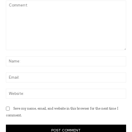
Comment:
Na
Ema
Web
Save my name, email, and website in this browser for the next time I
comment.