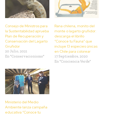
Consejo de Ministros para
Rana chilena, monito del
la Sustentabilidad aprueba
monte o lagarto gruñidor:
Plan de Recuperación y
descarga el librillo
Conservación del Lagarto
“Conoce tu Fauna” que
Gruñidor
incluye 13 especies únicas
20 Julio, 2021
en Chile para colorear
En "Conservacionismo"
17 Septiembre, 2020
En "Conciencia Verde"
Ministerio del Medio
Ambiente lanza campaña
educativa “Conoce tu