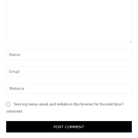
Comment:
Na
Ema
Web
Save my name, email, and website in this browser for the next time I
comment.