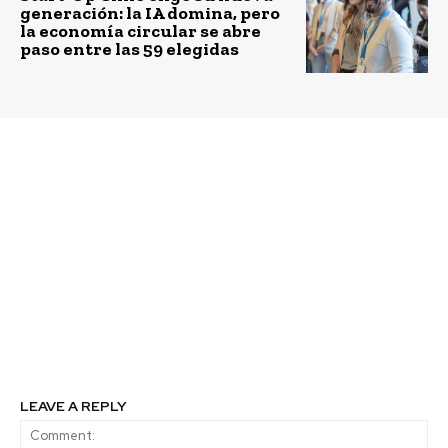
generación: la IA domina, pero
la economía circular se abre
paso entre las 59 elegidas
Previous article
Next article
Acción Empresas lanza
Sebastián Ilabaca,
Aceleradora de
gerente de Superstore
Biodiversidad y
de Sodimac Chile: “El
Naturaleza para
Superstore será el 50%
integrar la naturaleza
de nuestras ventas
en el corazón del
online al 2030… y
negocio
queremos que ese
crecimiento ocurra con
pymes y sostenibilidad
como regla”
LEAVE A REPLY