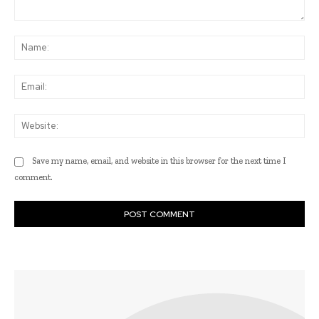
Comment:
Na
Ema
Web
Save my name, email, and website in this browser for the next time I
comment.