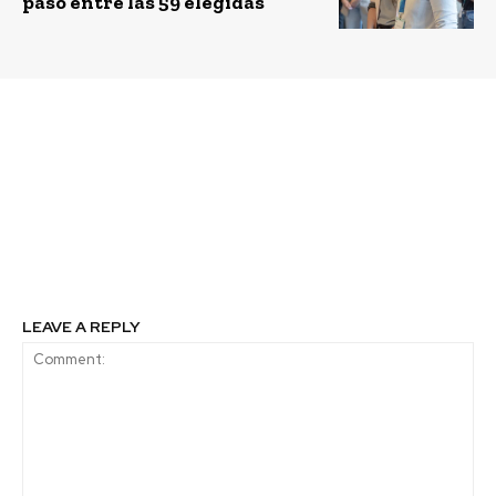
paso entre las 59 elegidas
Previous article
Next article
Poliglota es reconocida
La foodtech Cheaf Chile
entre las 100 startups
evita la emisión de 11
de IA más prometedoras
millones de kilos de
de Latinoamérica
CO₂ tras rescatar más de
4.500 toneladas de
alimentos
LEAVE A REPLY