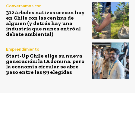
Conversamos con
312 árboles nativos crecen hoy
en Chile con las cenizas de
alguien (y detrás hay una
industria que nunca entró al
debate ambiental)
Emprendimiento
Start-Up Chile elige su nueva
generación: la IA domina, pero
la economía circular se abre
paso entre las 59 elegidas
Previous article
Next article
Espinal Florido 2025:
Conecta con la ciudad,
Viña Los Vascos
la música y la
convierte la primavera
diversión: FestiBike
en un encuentro por la
2025 invita a toda la