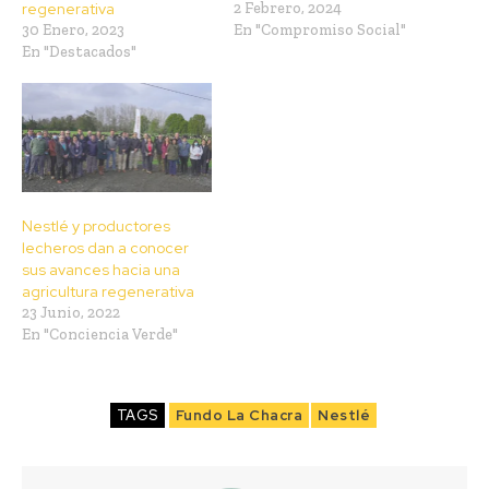
regenerativa
2 Febrero, 2024
30 Enero, 2023
En "Compromiso Social"
En "Destacados"
Nestlé y productores
lecheros dan a conocer
sus avances hacia una
agricultura regenerativa
23 Junio, 2022
En "Conciencia Verde"
TAGS
Fundo La Chacra
Nestlé