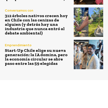
Conversamos con
312 árboles nativos crecen hoy
en Chile con las cenizas de
alguien (y detrás hay una
industria que nunca entró al
debate ambiental)
Emprendimiento
Start-Up Chile elige su nueva
generación: la IA domina, pero
la economía circular se abre
paso entre las 59 elegidas
Previous article
Next article
Sodimac es la primera
El Concurso Nacional
gran empresa en
Desafío Emprendedor
obtener el Sello Ley
lanza su décima versión