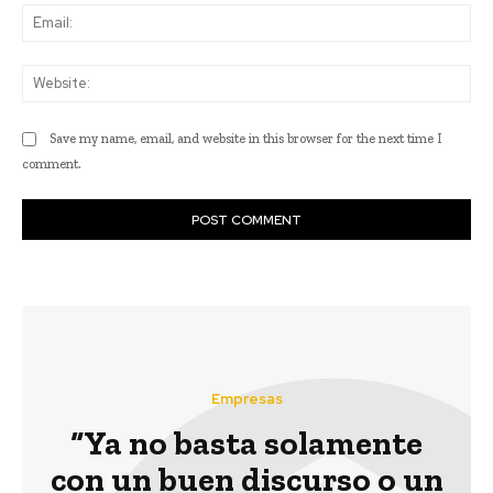
Ema
Web
Save my name, email, and website in this browser for the next time I
comment.