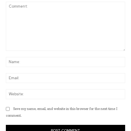
Comment:
Na
Ema
Web
Save my name, email, and website in this browser for the next time I
comment.