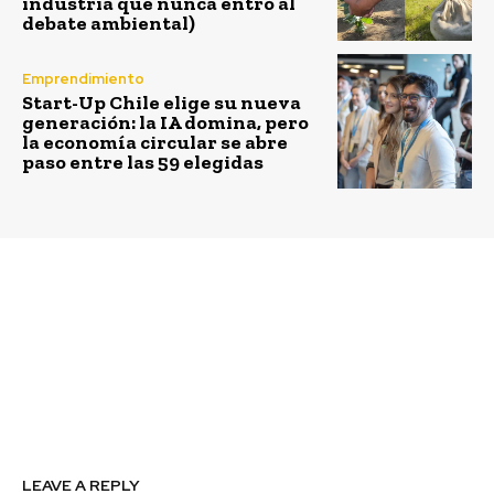
industria que nunca entró al
debate ambiental)
Emprendimiento
Start-Up Chile elige su nueva
generación: la IA domina, pero
la economía circular se abre
paso entre las 59 elegidas
Previous article
Next article
Atención
Extienden
emprendedores: abre
postulaciones para el
postulaciones para los
Premio Cero Basura
premios a la
Innovación Social, de
Fundación Mapfre
LEAVE A REPLY