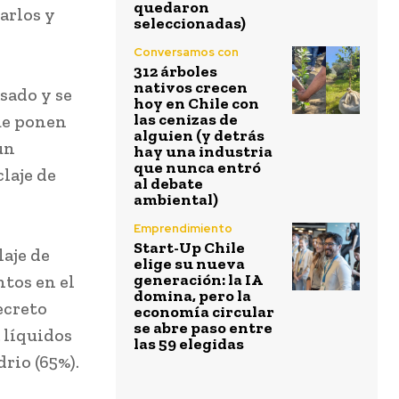
quedaron
arlos y
seleccionadas)
Conversamos con
312 árboles
nativos crecen
sado y se
hoy en Chile con
las cenizas de
ue ponen
alguien (y detrás
un
hay una industria
que nunca entró
claje de
al debate
ambiental)
Emprendimiento
Start-Up Chile
laje de
elige su nueva
generación: la IA
ntos en el
domina, pero la
ecreto
economía circular
se abre paso entre
 líquidos
las 59 elegidas
drio (65%).