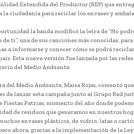
ilidad Extendida del Productor (REP) que entre
a la ciudadanía para reciclar los envases y embal
portunidad la banda modificó la letra de “No podr
 de ti”, una de sus canciones más conocidas, para 
nas a informarse y conocer cómo se podrá reciclar
país. Esta nueva versión fue lanzada por las redes
terio del Medio Ambiente.
ra del Medio Ambiente, Maisa Rojas, comentó qu
es de lanzar esta campaña junto al Grupo Red jus
e Fiestas Patrias, momento del año donde podemo
idad de residuos que generamos en nuestros hog
uchos envases plásticos, de vidrio, latas o cartó
 pero ahora, gracias a la implementación de la Le