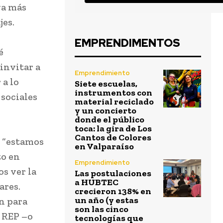
ga más
ajes.
EMPRENDIMENTOS
é
invitar a
Emprendimiento
 a lo
Siete escuelas,
instrumentos con
 sociales
material reciclado
y un concierto
donde el público
toca: la gira de Los
Cantos de Colores
e “estamos
en Valparaíso
to en
Emprendimiento
s ver la
Las postulaciones
a HUBTEC
ares.
crecieron 138% en
un año (y estas
n para
son las cinco
y REP –o
tecnologías que