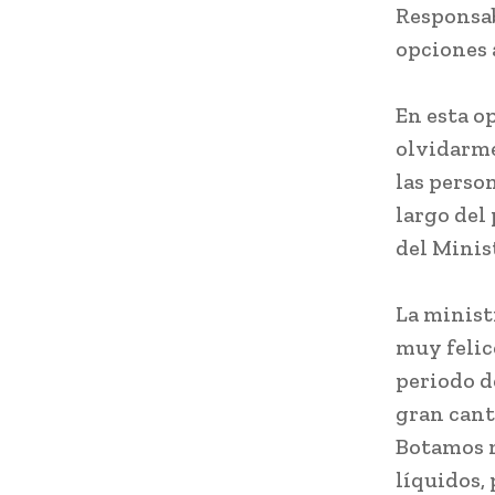
Responsab
opciones 
En esta o
olvidarme
las perso
largo del 
del Minis
La minist
muy felic
periodo d
gran cant
Botamos m
líquidos,