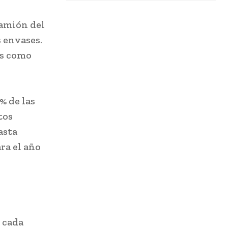
camión del
s envases.
es como
% de las
tos
asta
ra el año
, cada