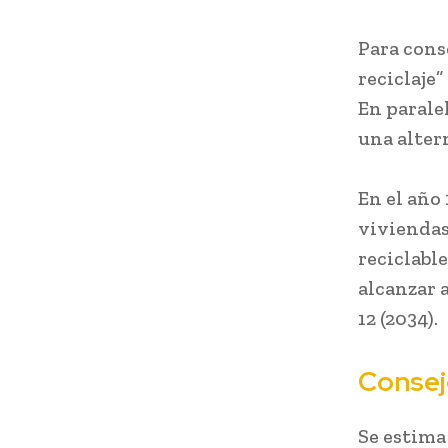
Para cons
reciclaje”
En parale
una alter
En el año 
viviendas
reciclabl
alcanzar 
12 (2034).
Consej
Se estima 