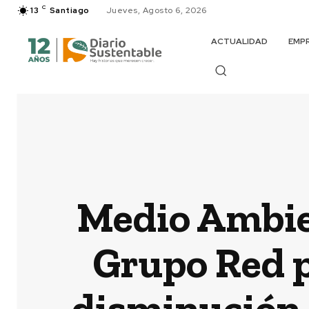
C
13
Santiago
Jueves, Agosto 6, 2026
ACTUALIDAD
EMP
Medio Ambie
Grupo Red p
disminución 