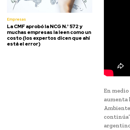
Empresas
La CMF aprobó la NCG N.° 572 y
muchas empresas la leen como un
costo (los expertos dicen que ahí
está el error)
En medio 
aumenta l
Ambiente 
continúa”
argentino