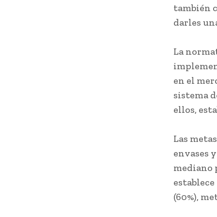
también c
darles un
La normat
implement
en el mer
sistema de
ellos, es
Las metas 
envases y
mediano p
establece
(60%), met