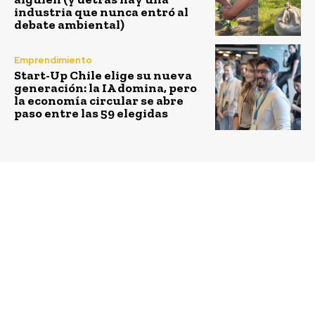
industria que nunca entró al
debate ambiental)
Emprendimiento
Start-Up Chile elige su nueva
generación: la IA domina, pero
la economía circular se abre
paso entre las 59 elegidas
Previous article
Next article
Corfo convoca a
Banco de Chile en
postular a becas de
acción con Desafío
especialización en
Levantemos Chile abren
emisiones de gases de
la convocatoria para el
efecto invernadero
9º Concurso Nacional
Desafío Emprendedor