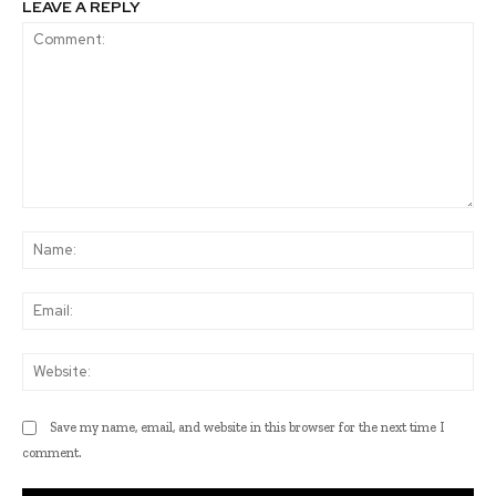
LEAVE A REPLY
Comment:
Na
Ema
Web
Save my name, email, and website in this browser for the next time I
comment.