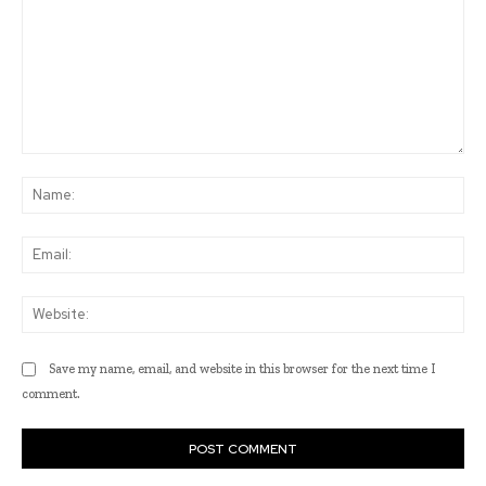
Comment:
Na
Ema
Web
Save my name, email, and website in this browser for the next time I
comment.