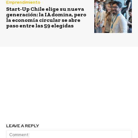
Emprendimiento
Start-Up Chile elige su nueva
generación: la IA domina, pero
la economía circular se abre
paso entre las 59 elegidas
Previous article
Next article
Fondos Concursables
Por cuarto año
Santander: Banco
consecutivo “100
distribuirá $ 240
Líderes Mayores” inicia
millones a diversas
sus postulaciones
ONG para proyectos
que impulsen el
bienestar financiero y
social
LEAVE A REPLY