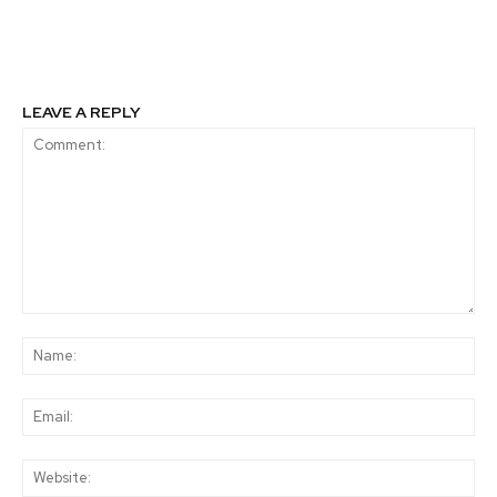
Local para el impulso de
online sobre Gestión de
iniciativas
Residuos Peligrosos y
comunitarias
Normativa Aplicable
LEAVE A REPLY
Comment:
Na
Ema
Web