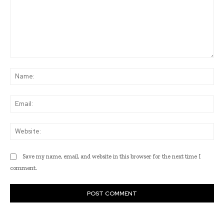
Comment:
Na
Ema
Web
Save my name, email, and website in this browser for the next time I
comment.