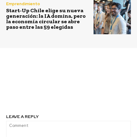
Emprendimiento
Start-Up Chile elige su nueva
generación: la IA domina, pero
la economía circular se abre
paso entre las 59 elegidas
Previous article
Next article
Cata Droguett explora
Las prácticas
el Amazonas en una
regenerativas que
travesía sustentable a
están ayudando al
bordo de un barco
manejo sostenible de
ecológico por el río más
las tierras de cultivo
caudaloso del planeta
para la alimentación
LEAVE A REPLY