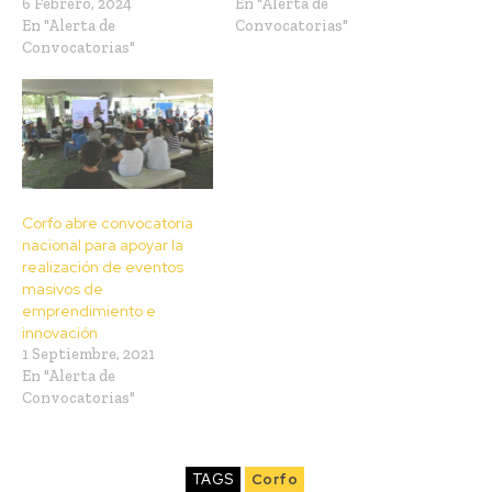
6 Febrero, 2024
En "Alerta de
En "Alerta de
Convocatorias"
Convocatorias"
Corfo abre convocatoria
nacional para apoyar la
realización de eventos
masivos de
emprendimiento e
innovación
1 Septiembre, 2021
En "Alerta de
Convocatorias"
TAGS
Corfo