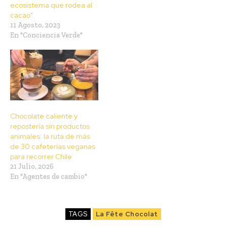
ecosistema que rodea al
cacao”.
11 Agosto, 2023
En "Conciencia Verde"
Chocolate caliente y
repostería sin productos
animales: la ruta de más
de 30 cafeterías veganas
para recorrer Chile
21 Julio, 2026
En "Agentes de cambio"
TAGS
La Fête Chocolat