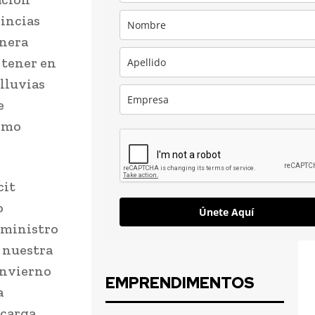
vincias
anera
 tener en
 lluvias
e
como
cit
o
Únete Aquí
uministro
 nuestra
invierno
EMPRENDIMENTOS
a
ecarga