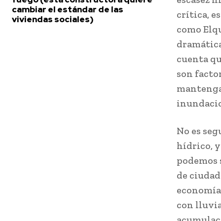
cambiar el estándar de las
crítica, 
viviendas sociales)
como Elqu
dramática
cuenta qu
son facto
mantenga 
inundacio
No es segu
hídrico, y
podemos s
de ciudad
economía 
con lluvi
acumulaci