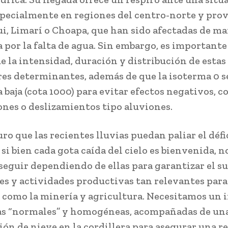
especialmente en regiones del centro-norte y pro
i, Limarí o Choapa, que han sido afectadas de m
 por la falta de agua. Sin embargo, es importante
e la intensidad, duración y distribución de estas
res determinantes, además de que la isoterma 0 s
baja (cota 1000) para evitar efectos negativos, 
nes o deslizamientos tipo aluviones.
ro que las recientes lluvias puedan paliar el défi
 si bien cada gota caída del cielo es bienvenida, n
eguir dependiendo de ellas para garantizar el s
es y actividades productivas tan relevantes para
como la minería y agricultura. Necesitamos un 
as “normales” y homogéneas, acompañadas de un
ón de nieve en la cordillera para asegurar una r