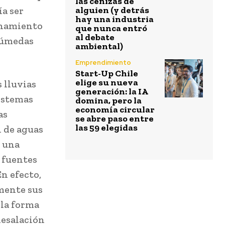
las cenizas de
ía ser
alguien (y detrás
hay una industria
onamiento
que nunca entró
al debate
 húmedas
ambiental)
Emprendimiento
Start-Up Chile
elige su nueva
 lluvias
generación: la IA
istemas
domina, pero la
economía circular
as
se abre paso entre
las 59 elegidas
n de aguas
o una
 fuentes
En efecto,
mente sus
 la forma
desalación