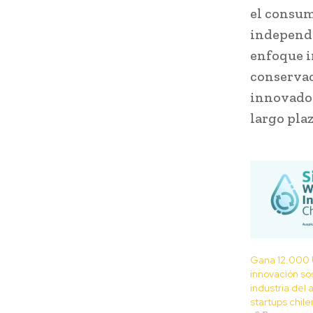
el consum
independi
enfoque i
conservac
innovador
largo pla
Gana 12.000 
innovación sos
industria del
startups chil