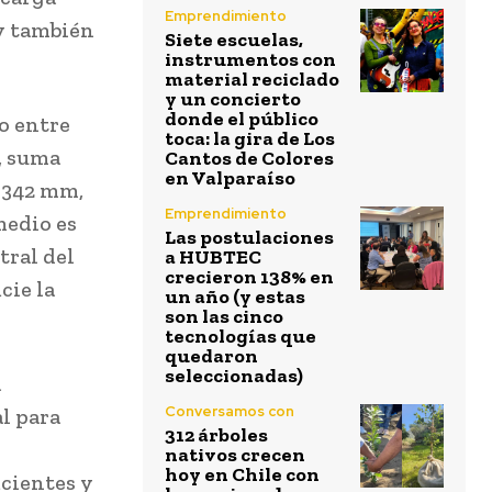
Emprendimiento
 y también
Siete escuelas,
instrumentos con
material reciclado
y un concierto
donde el público
co entre
toca: la gira de Los
, suma
Cantos de Colores
en Valparaíso
e 342 mm,
Emprendimiento
medio es
Las postulaciones
tral del
a HUBTEC
crecieron 138% en
cie la
un año (y estas
son las cinco
tecnologías que
quedaron
seleccionadas)
a
Conversamos con
l para
312 árboles
nativos crecen
hoy en Chile con
icientes y