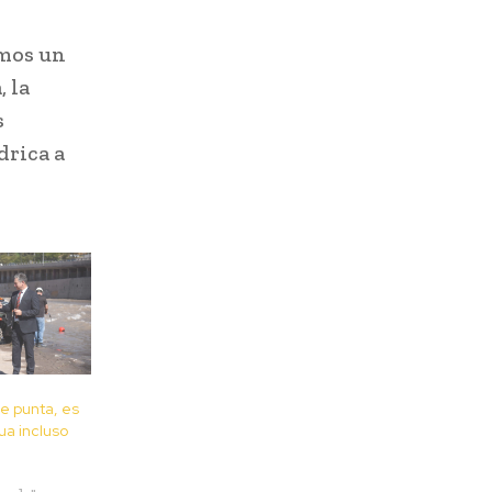
amos un
 la
s
drica a
e punta, es
ua incluso