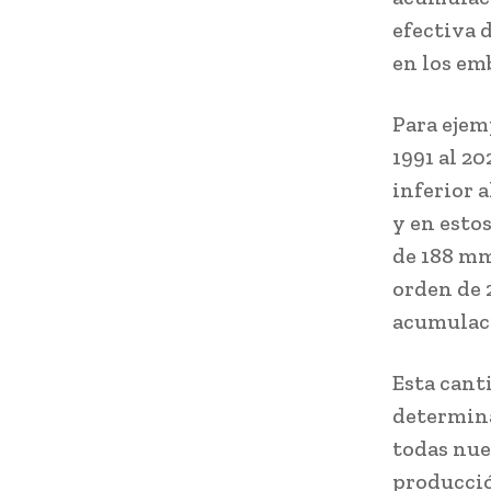
efectiva 
en los em
Para ejem
1991 al 2
inferior 
y en esto
de 188 mm
orden de 
acumulaci
Esta canti
determina
todas nue
producción