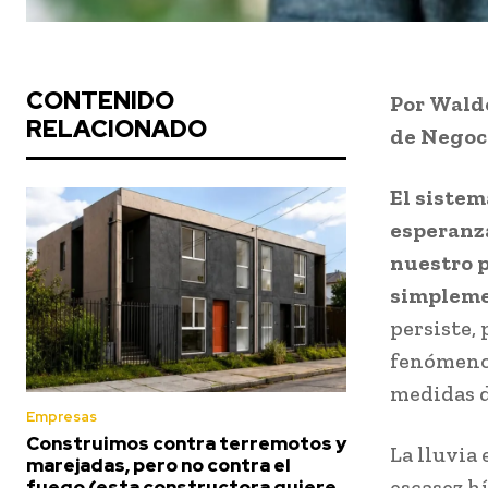
CONTENIDO
Por
Waldo
RELACIONADO
de Negoc
El sistem
esperanza
nuestro p
simpleme
persiste,
fenómeno 
medidas d
Empresas
Construimos contra terremotos y
La lluvia 
marejadas, pero no contra el
escasez h
fuego (esta constructora quiere