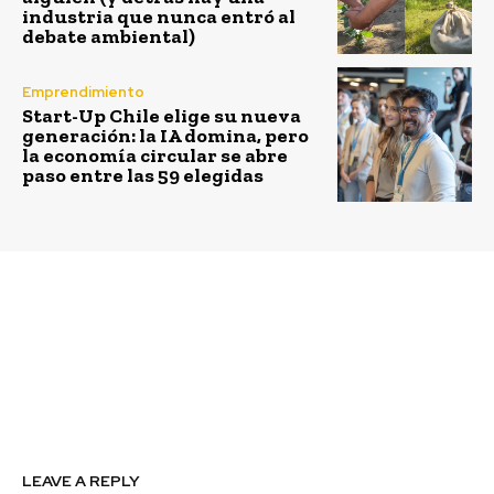
industria que nunca entró al
debate ambiental)
Emprendimiento
Start-Up Chile elige su nueva
generación: la IA domina, pero
la economía circular se abre
paso entre las 59 elegidas
Previous article
Next article
Directorio de Enel
Pacto Global Chile
Américas informa
presentó estudio sobre
cambios en Gerencia de
el aporte de las
Administración,
empresas socias al
Finanzas y Control
mundo de la educación
LEAVE A REPLY