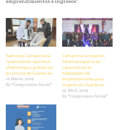
emprendimientos e ingresos”.
Salmones Camanchaca
Camanchaca organizó
realizó primer operativo
inédito programa de
oftalmológico gratuito en
capacitación en
la comuna de Guaitecas
habilidades de
14 Marzo, 2024
emprendimiento para
En "Compromiso Social"
mujeres en Guaitecas
29 Abril, 2024
En "Compromiso Social"