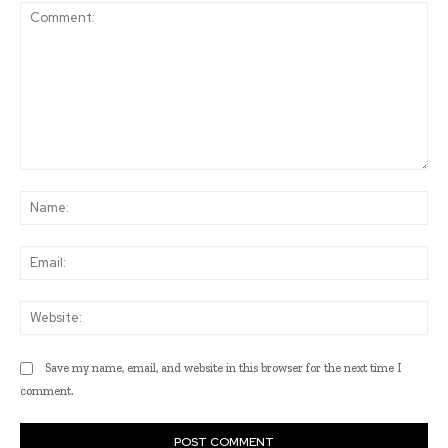
Comment:
Na
Ema
Web
Save my name, email, and website in this browser for the next time I
comment.