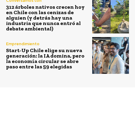
Conversamos con
312 árboles nativos crecen hoy
en Chile con las cenizas de
alguien (y detrás hay una
industria que nunca entró al
debate ambiental)
Emprendimiento
Start-Up Chile elige su nueva
generación: la IA domina, pero
la economía circular se abre
paso entre las 59 elegidas
Previous article
Next article
Copec conecta ruta
Toyota Chile impulsa la
entre Antofagasta y
movilidad sustentable
San Pedro de Atacama a
con la inauguración de
través de cuatro
la primera planta de
cargadores de carga
hidrógeno en el sector