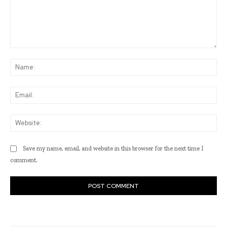
Comment:
Na
Ema
Web
Save my name, email, and website in this browser for the next time I
comment.