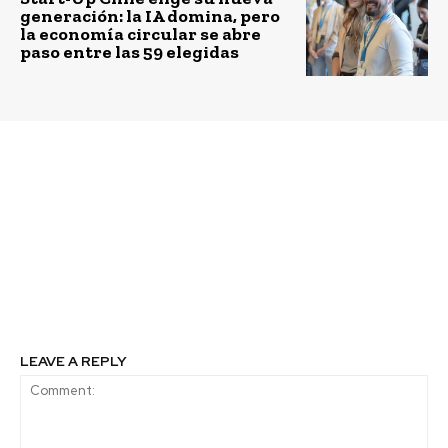
generación: la IA domina, pero
la economía circular se abre
paso entre las 59 elegidas
Previous article
Next article
El 8º Concurso Nacional
BRAIN Chile abrió
Desafío Emprendedor
convocatoria 2024 con
inicia su recta final: se
financiamiento de
retoman tradicionales
hasta $59 millones
encuentros regionales
y vuelve programa de
TV
LEAVE A REPLY