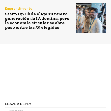
Emprendimiento
Start-Up Chile elige su nueva
generación: la IA domina, pero
la economía circular se abre
paso entre las 59 elegidas
Previous article
Next article
BRAIN Chile abrió
Corfo inventiva la
convocatoria 2024 con
contratación de
financiamiento de
profesionales y
hasta $59 millones
técnicos/as altamente
calificados para que más
empresas innoven en
Chile
LEAVE A REPLY