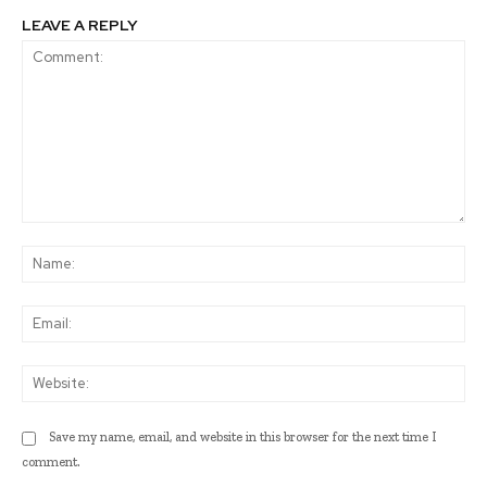
LEAVE A REPLY
Comment:
Na
Ema
Web
Save my name, email, and website in this browser for the next time I
comment.