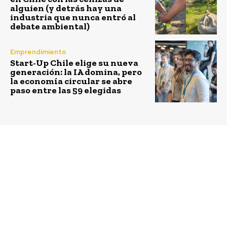
alguien (y detrás hay una
industria que nunca entró al
debate ambiental)
Emprendimiento
Start-Up Chile elige su nueva
generación: la IA domina, pero
la economía circular se abre
paso entre las 59 elegidas
Previous article
Next article
La seguridad como
SKY firma compromiso
valor intransable para
con el Ministerio de la
Empresas Iansa
Mujer y Equidad de
Género para aumentar
la contratación de
mujeres pilotos