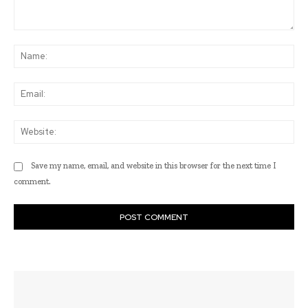
Comment:
Na
Ema
Web
Save my name, email, and website in this browser for the next time I
comment.