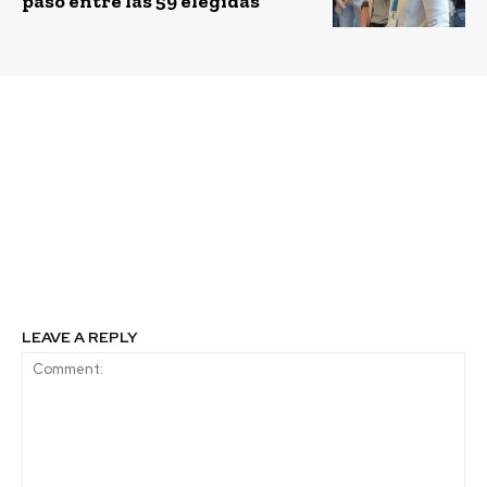
paso entre las 59 elegidas
Previous article
Next article
Premio ACME Chile:
Banco de Chile obtiene
Soluciones
por segundo año
gastronómicas
consecutivo el primer
innovadoras que
lugar en experiencia de
triunfan en la lucha
clientes en el sector
contra el Cambio
Instituciones
Climático
Financieras Grandes
LEAVE A REPLY