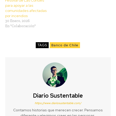
Festival de Las Condes
para apoyar a las
comunidades afectadas
por incendios
30 Enero, 2026
En "Colaboración"
TAGS
Banco de Chile
Diario Sustentable
https://www.diariosustentable.com/
Contamos historias que merecen crecer. Pensamos
diferente y elegimos creer en las personas,