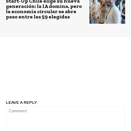
Start-Up Chile elige su nueva
generación: la IA domina, pero
la economía circular se abre
paso entre las 59 elegidas
Previous article
Next article
La Araucana entrega
Habilitan servicio
beneficios por
gratuito de
contingencia a
transferencias
afiliados afectados por
internacionales para
los incendios
ayudar a damnificados
por incendios
LEAVE A REPLY