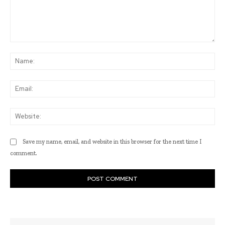
Comment:
Na
Ema
Web
Save my name, email, and website in this browser for the next time I
comment.