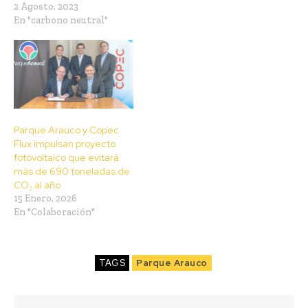
2 Agosto, 2023
En "carbono neutral"
Parque Arauco y Copec
Flux impulsan proyecto
fotovoltaico que evitará
más de 690 toneladas de
CO₂ al año
15 Enero, 2026
En "Colaboración"
TAGS
Parque Arauco