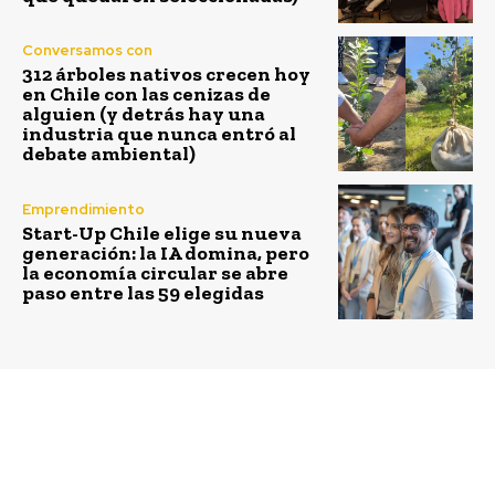
Conversamos con
312 árboles nativos crecen hoy
en Chile con las cenizas de
alguien (y detrás hay una
industria que nunca entró al
debate ambiental)
Emprendimiento
Start-Up Chile elige su nueva
generación: la IA domina, pero
la economía circular se abre
paso entre las 59 elegidas
Previous article
Next article
Siemens y LATAM
Mercado de carbono
compensan más de
chileno reconoce
4.000 toneladas de CO2
proyectos certificados