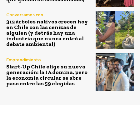
Conversamos con
312 árboles nativos crecen hoy
en Chile con las cenizas de
alguien (y detrás hay una
industria que nunca entró al
debate ambiental)
Emprendimiento
Start-Up Chile elige su nueva
generación: la IA domina, pero
la economía circular se abre
paso entre las 59 elegidas
Previous article
Next article
Incendios forestales en
Camiseteados 2023:
Chile y la urgencia de
Ejemplos de liderazgo
una mejor planificación
positivo en una