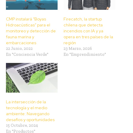
CMP instalará “Boyas
Firecatch, la startup
Hidroacústicas” para el
chilena que detecta
monitoreo y detección de
incendios con IA y ya
fauna marina y
opera en tres países de la
embarcaciones
región
22 Junio, 2022
23 Marzo, 2026
En "Conciencia Verde"
En "Emprendimiento"
La intersección de la
tecnología y el medio
ambiente: Navegando
desafíos y oportunidades
15 Octubre, 2024
En "Productos"