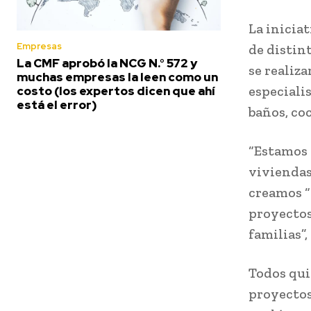
La iniciat
Empresas
de distint
La CMF aprobó la NCG N.° 572 y
se realiz
muchas empresas la leen como un
especiali
costo (los expertos dicen que ahí
está el error)
baños, coc
“Estamos 
viviendas
creamos “
proyectos
familias”
Todos qui
proyectos,