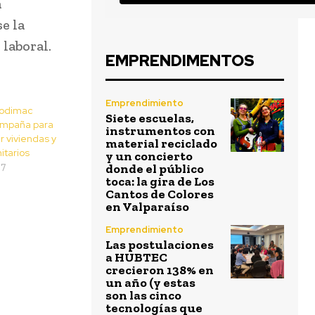
a
e la
laboral.
EMPRENDIMENTOS
Emprendimiento
Sodimac
Siete escuelas,
ampaña para
instrumentos con
r viviendas y
material reciclado
itarios
y un concierto
17
donde el público
toca: la gira de Los
Cantos de Colores
en Valparaíso
Emprendimiento
Las postulaciones
a HUBTEC
crecieron 138% en
un año (y estas
son las cinco
tecnologías que