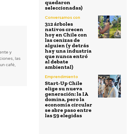
quedaron
seleccionadas)
Conversamos con
312 árboles
nativos crecen
hoy en Chile con
las cenizas de
alguien (y detrás
hay una industria
ente y
que nunca entró
iones, las
al debate
un café,
ambiental)
Emprendimiento
Start-Up Chile
elige su nueva
generación: la IA
domina, pero la
economía circular
se abre paso entre
las 59 elegidas