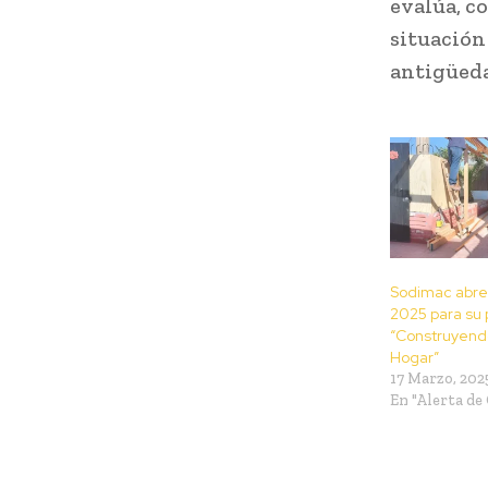
evalúa, co
situación
antigüeda
Sodimac abre
2025 para su
“Construyend
Hogar”
17 Marzo, 202
En "Alerta de