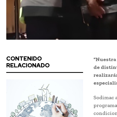
CONTENIDO
“Nuestra 
RELACIONADO
de distin
realizará
especiali
Sodimac a
programa 
condicion