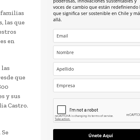
poderosas, innovaciones sustentables y
voces de cambio que están redefiniendo 
 familias
que significa ser sostenible en Chile y m
allá.
, las que
estros
es en
 las
Desde que
800
es y sus
ia Castro.
. Se
Únete Aquí