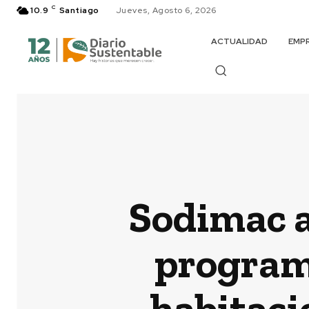
C
10.9
Santiago
Jueves, Agosto 6, 2026
ACTUALIDAD
EMP
Sodimac a
program
habitaci