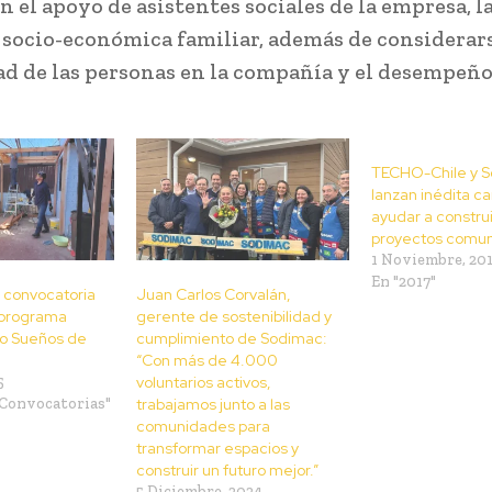
n el apoyo de asistentes sociales de la empresa, l
 socio-económica familiar, además de considerars
d de las personas en la compañía y el desempeño 
TECHO-Chile y 
lanzan inédita c
ayudar a construi
proyectos comun
1 Noviembre, 20
En "2017"
 convocatoria
Juan Carlos Corvalán,
 programa
gerente de sostenibilidad y
o Sueños de
cumplimiento de Sodimac:
“Con más de 4.000
5
voluntarios activos,
 Convocatorias"
trabajamos junto a las
comunidades para
transformar espacios y
construir un futuro mejor.”
5 Diciembre, 2024