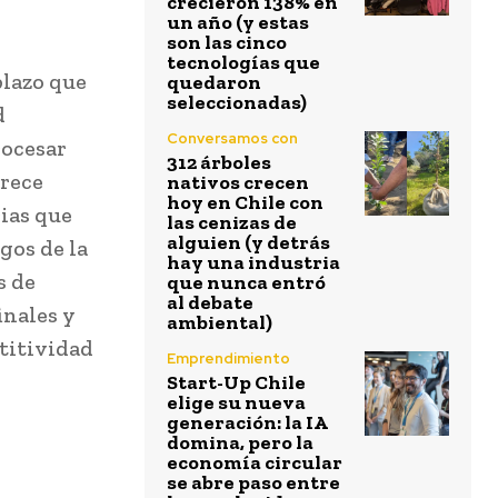
crecieron 138% en
un año (y estas
son las cinco
tecnologías que
plazo que
quedaron
seleccionadas)
d
Conversamos con
rocesar
312 árboles
arece
nativos crecen
hoy en Chile con
ias que
las cenizas de
alguien (y detrás
gos de la
hay una industria
s de
que nunca entró
al debate
inales y
ambiental)
etitividad
Emprendimiento
Start-Up Chile
elige su nueva
generación: la IA
domina, pero la
economía circular
se abre paso entre