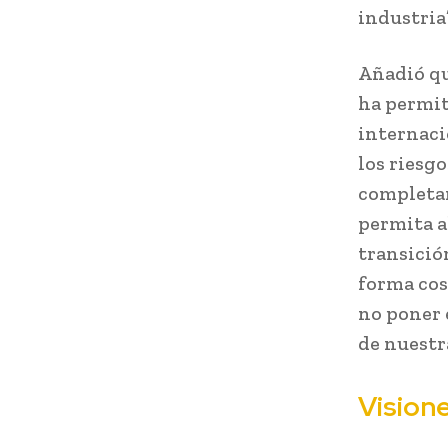
industria”
Añadió qu
ha permit
internaci
los riesg
completam
permita a
transició
forma cost
no poner 
de nuestra
Visione