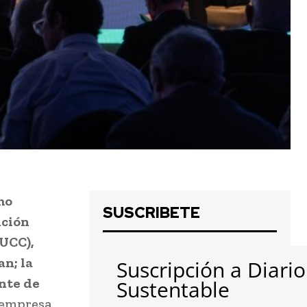
mo
SUSCRIBETE
nción
UCC),
n; la
Suscripción a Diario
ente de
Sustentable
 empresa,