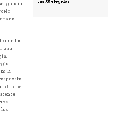
las 59 elegidas
sé Ignacio
rcelo
enta de
de que los
ar una
ía,
rgías
te la
 respuesta
ra tratar
istente
s se
 los