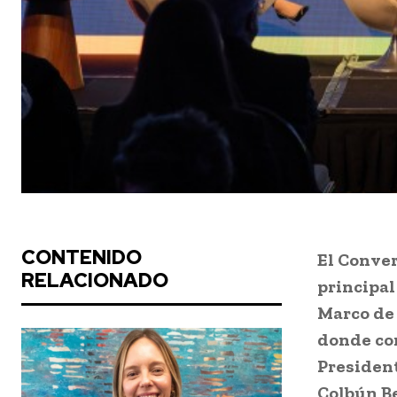
CONTENIDO
El Conver
RELACIONADO
principal
Marco de
donde com
President
Colbún Be