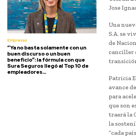
Jose Igna
Una nueva
S.A. se v
Empresas
de Nacion
“Ya no basta solamente con un
canciller
buen discurso o un buen
beneficio”: la fórmula con que
transició
Sura Seguros llegó al Top 10 de
empleadores...
Patricia E
avance de
para acel
que son e
traerá la
la sosten
“cada paí