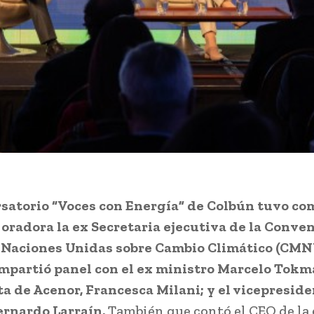
satorio “Voces con Energía” de Colbún tuvo co
 oradora la ex Secretaria ejecutiva de la Conve
 Naciones Unidas sobre Cambio Climático (CMN
partió panel con el ex ministro Marcelo Tokma
a de Acenor, Francesca Milani; y el vicepresid
rnardo Larraín.
También que contó el CEO de la