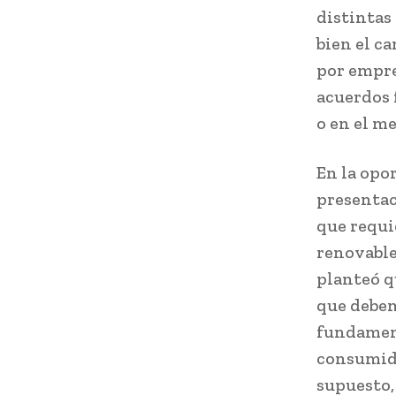
distintas
bien el c
por empre
acuerdos 
o en el me
En la opo
presentac
que requi
renovable
planteó q
que debem
fundament
consumido
supuesto,