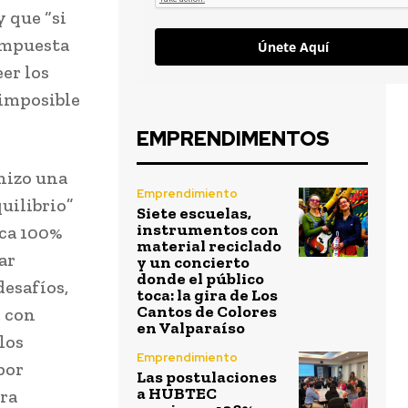
y que “si
compuesta
Únete Aquí
er los
 imposible
EMPRENDIMENTOS
 hizo una
Emprendimiento
uilibrio”
Siete escuelas,
instrumentos con
ica 100%
material reciclado
ar
y un concierto
donde el público
esafíos,
toca: la gira de Los
Cantos de Colores
, con
en Valparaíso
los
Emprendimiento
por
Las postulaciones
a HUBTEC
ra