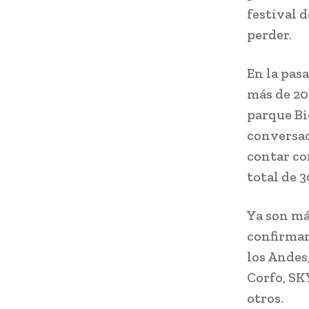
festival 
perder.
En la pas
más de 20
parque Bi
conversac
contar co
total de 
Ya son má
confirman
los Andes
Corfo, SK
otros.