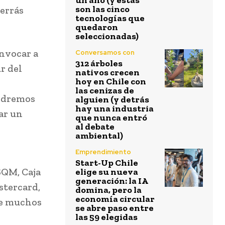
un año (y estas
son las cinco
uerrás
tecnologías que
quedaron
seleccionadas)
onvocar a
Conversamos con
312 árboles
r del
nativos crecen
hoy en Chile con
las cenizas de
podremos
alguien (y detrás
hay una industria
ar un
que nunca entró
al debate
ambiental)
Emprendimiento
Start-Up Chile
SQM, Caja
elige su nueva
generación: la IA
stercard,
domina, pero la
economía circular
re muchos
se abre paso entre
las 59 elegidas