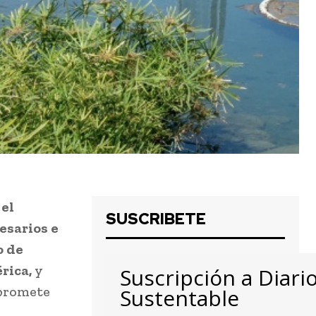
 el
SUSCRIBETE
esarios e
o de
rica,
y
Suscripción a Diari
 promete
Sustentable