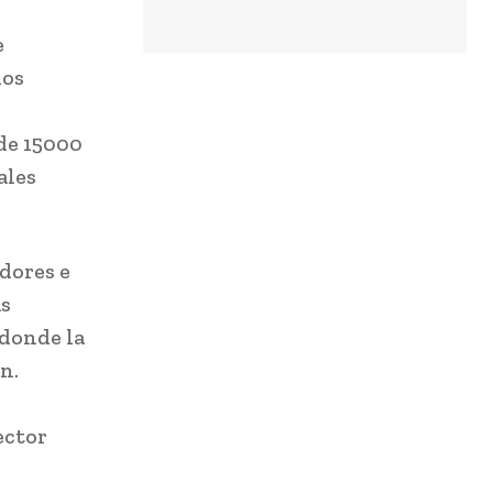
e
los
de 15000
ales
dores e
as
 donde la
n.
ector