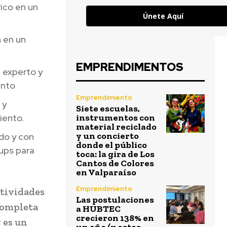
ico en un
Únete Aquí
 en un
EMPRENDIMENTOS
 experto y
ento
Emprendimiento
 y
Siete escuelas,
iento.
instrumentos con
material reciclado
y un concierto
do y con
donde el público
tups para
toca: la gira de Los
Cantos de Colores
en Valparaíso
Emprendimiento
ctividades
Las postulaciones
completa
a HUBTEC
crecieron 138% en
 es un