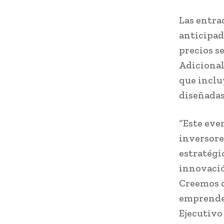
Las entra
anticipada
precios se
Adicional
que inclu
diseñadas
“Este eve
inversore
estratégi
innovació
Creemos q
emprended
Ejecutivo