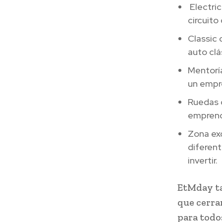
Electric
circuit
Classic 
auto clá
Mentoría
un empr
Ruedas 
emprend
Zona exc
diferent
invertir.
EtMday ta
que cerra
para todo