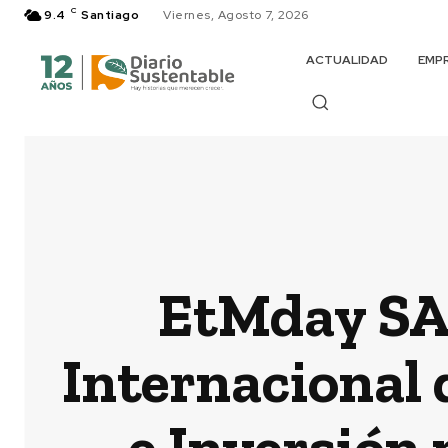
C
9.4
Santiago
Viernes, Agosto 7, 2026
ACTUALIDAD
EMP
EtMday SA
Internacional
e Inversión