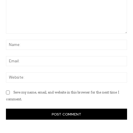
Comment:
Na
Ema
Web
Save my name, email, and website in this browser for the next time I
comment.