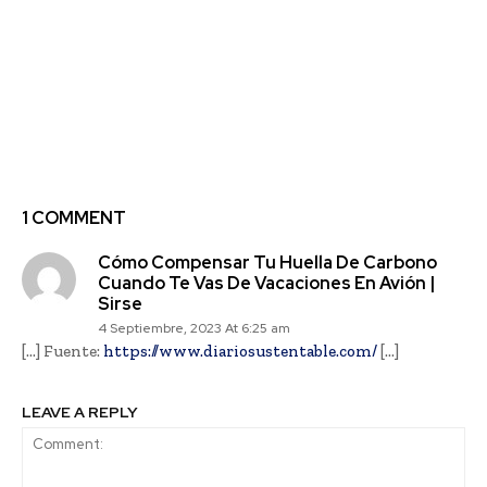
Previous article
Next article
World Travel Awards:
Gobierno de Chile lanza
Chile gana como Mejor
iniciativa “Campings
Destino de Turismo
Públicos” en espacios
Aventura y Romántico
estatales para todas las
de Sudamérica
familias del país
1 COMMENT
Cómo Compensar Tu Huella De Carbono
Cuando Te Vas De Vacaciones En Avión |
Sirse
4 Septiembre, 2023 At 6:25 am
[…] Fuente:
https://www.diariosustentable.com/
[…]
LEAVE A REPLY