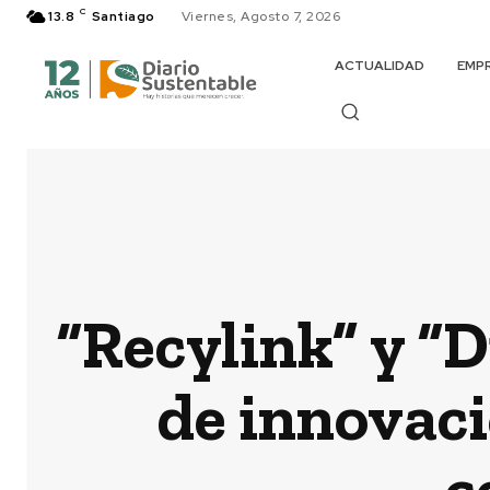
C
13.8
Santiago
Viernes, Agosto 7, 2026
ACTUALIDAD
EMP
“Recylink” y “D
de innovaci
c