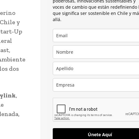
poderosas, innovaciones sustentables y
voces de cambio que están redefiniendo 
Merino
que significa ser sostenible en Chile y m
allá.
Chile y
Start-Up
eral
ast,
 Ambiente
los dos
ylink
,
ue
denada,
Únete Aquí