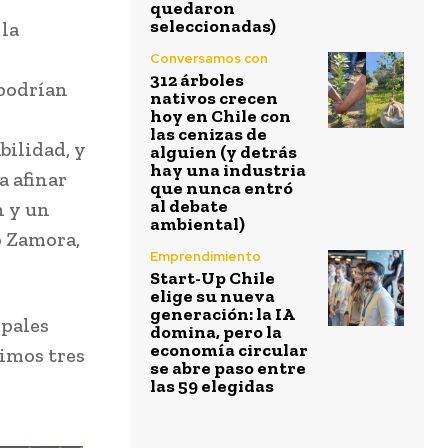
quedaron
seleccionadas)
 la
Conversamos con
312 árboles
 podrían
nativos crecen
hoy en Chile con
las cenizas de
bilidad, y
alguien (y detrás
hay una industria
a afinar
que nunca entró
al debate
n y un
ambiental)
o Zamora,
Emprendimiento
Start-Up Chile
elige su nueva
generación: la IA
ipales
domina, pero la
economía circular
imos tres
se abre paso entre
las 59 elegidas