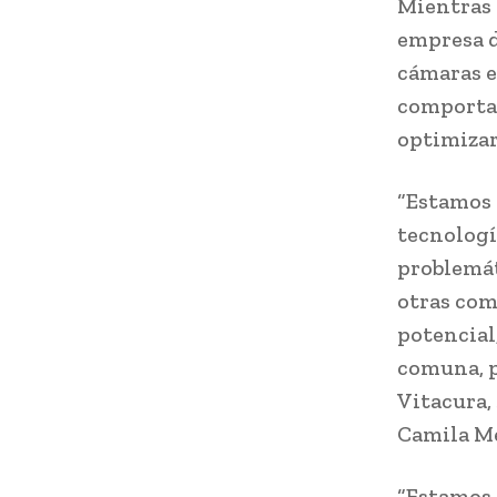
Mientras 
empresa d
cámaras e
comportam
optimizar
“Estamos 
tecnologí
problemát
otras com
potencial
comuna, p
Vitacura, 
Camila M
“Estamos 