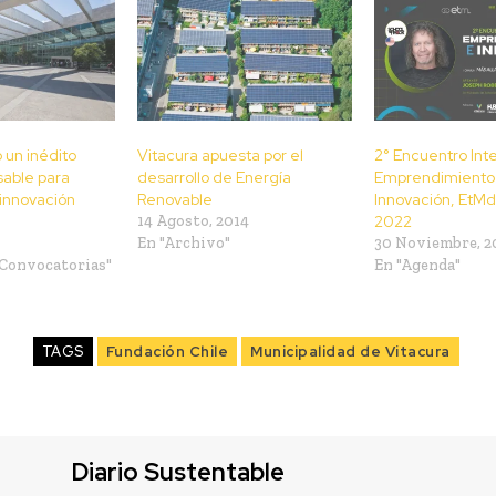
 un inédito
Vitacura apuesta por el
2° Encuentro Int
sable para
desarrollo de Energía
Emprendimiento
innovación
Renovable
Innovación, EtMd
14 Agosto, 2014
2022
En "Archivo"
30 Noviembre, 2
 Convocatorias"
En "Agenda"
TAGS
Fundación Chile
Municipalidad de Vitacura
Diario Sustentable