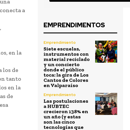
 una
 conecta a
EMPRENDIMENTOS
,
Emprendimiento
Siete escuelas,
os, en la
instrumentos con
material reciclado
y un concierto
 los de
donde el público
toca: la gira de Los
on tanto
Cantos de Colores
en Valparaíso
os en la
Emprendimiento
as de
Las postulaciones
desa
a HUBTEC
crecieron 138% en
un año (y estas
son las cinco
tecnologías que