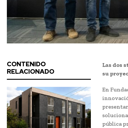
CONTENIDO
Las dos s
RELACIONADO
su proyec
En Fundac
innovació
presentar
soluciona
pública p