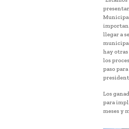
presentar
Municipal
important
llegar a 
municipal
hay otras
los proce
paso para
president
Los ganad
para impl
meses y m