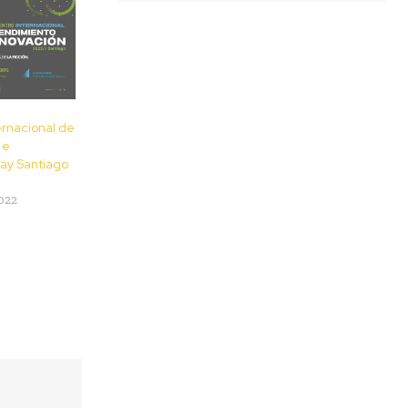
ernacional de
 e
ay Santiago
022