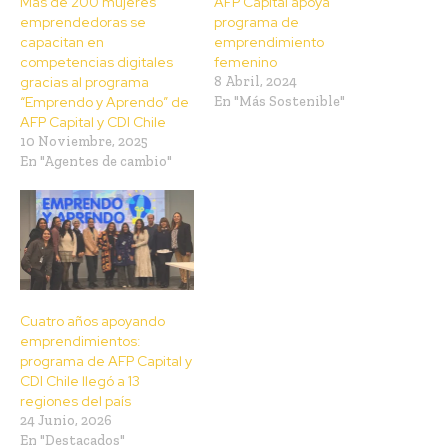
Más de 200 mujeres
AFP Capital apoya
emprendedoras se
programa de
capacitan en
emprendimiento
competencias digitales
femenino
gracias al programa
8 Abril, 2024
“Emprendo y Aprendo” de
En "Más Sostenible"
AFP Capital y CDI Chile
10 Noviembre, 2025
En "Agentes de cambio"
Cuatro años apoyando
emprendimientos:
programa de AFP Capital y
CDI Chile llegó a 13
regiones del país
24 Junio, 2026
En "Destacados"