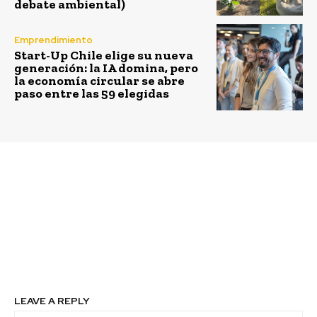
debate ambiental)
Emprendimiento
Start-Up Chile elige su nueva
generación: la IA domina, pero
la economía circular se abre
paso entre las 59 elegidas
Previous article
Next article
Falabella Retail
Almacenes y tiendas de
presenta Mercado
conveniencia estarán
Segunda Vida, espacio
obligadas a contar con
que reunirá servicios
bebidas en envases
enfocados en promover
retornables
la economía circular
LEAVE A REPLY