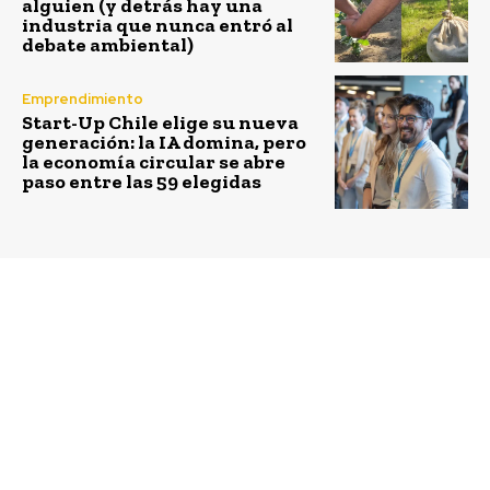
alguien (y detrás hay una
industria que nunca entró al
debate ambiental)
Emprendimiento
Start-Up Chile elige su nueva
generación: la IA domina, pero
la economía circular se abre
paso entre las 59 elegidas
Previous article
Next article
Almacenes y tiendas de
Patricio Ovalle,
conveniencia estarán
Coordinador de la
obligadas a contar con
Plataforma
bebidas en envases
Colaborativa Regional
retornables
de Innovación para
Ciudades de
Latinoamérica del BID:
“Trabajamos para crear
un conjunto de recursos