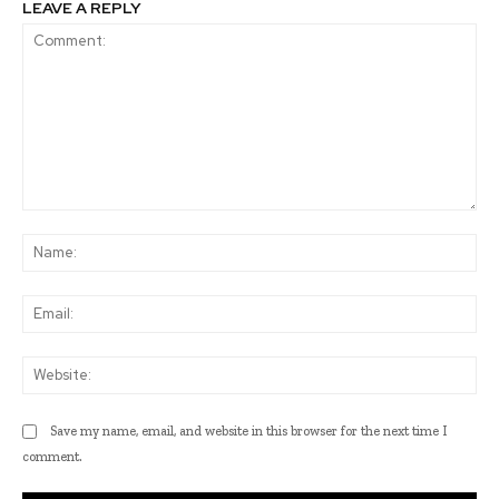
LEAVE A REPLY
Comment:
Na
Ema
Web
Save my name, email, and website in this browser for the next time I
comment.