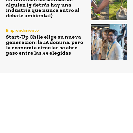
alguien (y detrás hay una
industria que nunca entró al
debate ambiental)
Emprendimiento
Start-Up Chile elige su nueva
generación: la IA domina, pero
la economía circular se abre
paso entre las 59 elegidas
Previous article
Next article
Futaleufú es la comuna
Gobierno de Santiago
que más recicla per
se hace cargo de los
cápita del país seguido
residuos con
de Zapallar, Alhué y
Plataforma Industria
Providencia
Circular