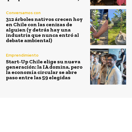
Conversamos con
312 árboles nativos crecen hoy
en Chile con las cenizas de
alguien (y detrás hay una
industria que nunca entró al
debate ambiental)
Emprendimiento
Start-Up Chile elige su nueva
generación: la IA domina, pero
la economía circular se abre
paso entre las 59 elegidas
Previous article
Next article
Camanchaca y
Programa de
Fundación La Semilla
Aceleración de Dadneo
lanzan tercera edición
Capital para Startups