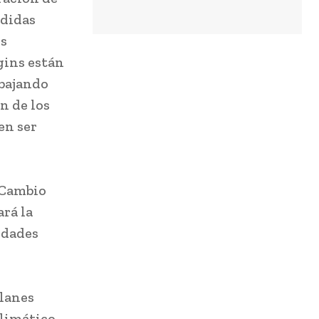
edidas
os
gins están
abajando
n de los
en ser
 Cambio
rá la
idades
planes
Climático