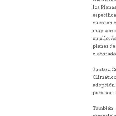
los Plane
específic
cuentan c
muy cerca
en ello. 
planes de
elaborado
Junto a C
Climático
adopción 
para cont
También, 
sectorial