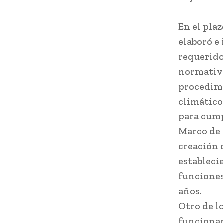
En el pla
elaboró e
requerido
normativa
procedimi
climático
para cumpl
Marco de 
creación 
estableci
funciones
años.
Otro de l
funcionam