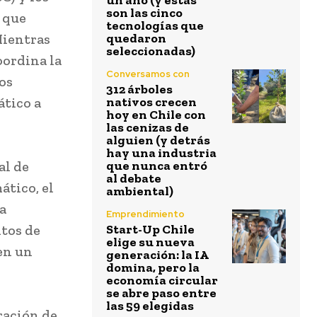
un año (y estas
son las cinco
 que
tecnologías que
Mientras
quedaron
seleccionadas)
oordina la
Conversamos con
os
312 árboles
ático a
nativos crecen
hoy en Chile con
las cenizas de
alguien (y detrás
hay una industria
al de
que nunca entró
al debate
ático, el
ambiental)
a
Emprendimiento
ntos de
Start-Up Chile
elige su nueva
en un
generación: la IA
domina, pero la
economía circular
se abre paso entre
las 59 elegidas
ración de