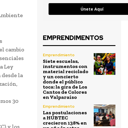
Únete Aquí
 Ambiente
EMPRENDIMENTOS
s
el cambio
Emprendimiento
esenciales
Siete escuelas,
la Ley
instrumentos con
material reciclado
 desde la
y un concierto
donde el público
zación,
toca: la gira de Los
Cantos de Colores
en Valparaíso
imos 30
Emprendimiento
Las postulaciones
a HUBTEC
crecieron 138% en
C) y los