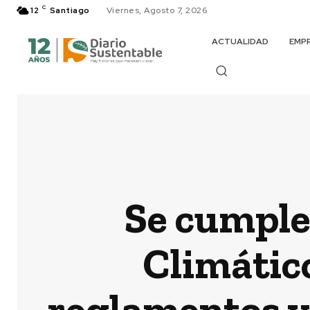
C
12
Santiago
Viernes, Agosto 7, 2026
ACTUALIDAD
EMP
Se cumple
Climátic
reglamentos y 