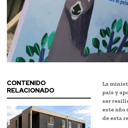
CONTENIDO
La minist
RELACIONADO
país y ap
ser resil
este año
de esta r