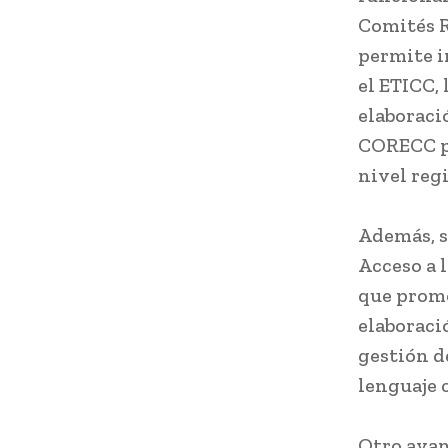
Comités R
permite i
el ETICC,
elaboraci
CORECC pr
nivel regi
Además, s
Acceso a 
que promo
elaboraci
gestión d
lenguaje 
Otro avan