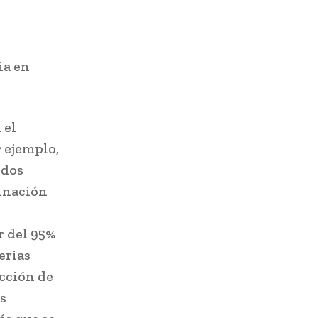
ia en
 el
r ejemplo,
odos
minación
r del 95%
erias
acción de
s