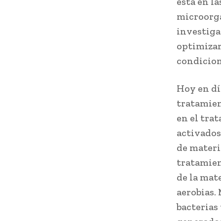
está en la
microorga
investiga
optimizarl
condicion
Hoy en dí
tratamient
en el tra
activados
de materi
tratamien
de la mate
aerobias.
bacterias