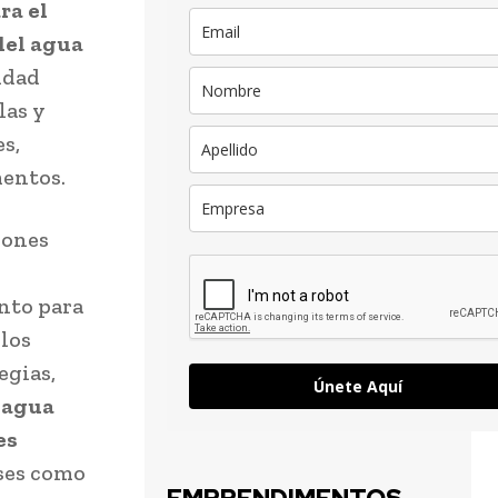
ra el
del agua
lidad
las y
s,
mentos.
iones
ento para
 los
egias,
Únete Aquí
 agua
es
íses como