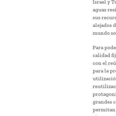
Israel y 
aguas res
sus recur
alejados d
mundo son
Para pode
calidad f
con el re
para la p
utilizació
reutiliz
protagoni
grandes c
permitan 