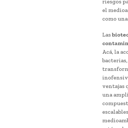
riesgos p
el medioa
como una
Las
biote
contamin
Acá, la a
bacterias
transform
inofensiv
ventajas 
una ampli
compuesto
escalable
medioambi