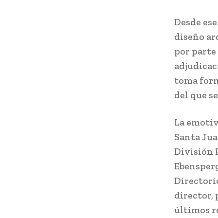
Desde ese
diseño ar
por parte
adjudicac
toma form
del que s
La emotiv
Santa Jua
División 
Ebensperg
Directori
director, 
últimos r