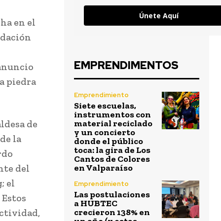
Únete Aquí
ha en el
idación
EMPRENDIMENTOS
 anuncio
a piedra
Emprendimiento
Siete escuelas,
instrumentos con
aldesa de
material reciclado
y un concierto
de la
donde el público
toca: la gira de Los
rdo
Cantos de Colores
nte del
en Valparaíso
; el
Emprendimiento
Las postulaciones
 Estos
a HUBTEC
ctividad,
crecieron 138% en