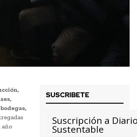
ucción,
SUSCRIBETE
ses,
y bodegas,
ntregadas
Suscripción a Diari
l año
Sustentable