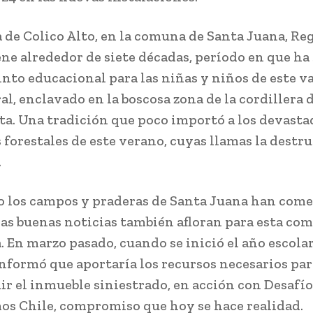
a de Colico Alto, en la comuna de Santa Juana, Re
ene alrededor de siete décadas, período en que ha 
into educacional para las niñas y niños de este v
al, enclavado en la boscosa zona de la cordillera 
a. Una tradición que poco importó a los devasta
 forestales de este verano, cuyas llamas la destr
.
o los campos y praderas de Santa Juana han com
 las buenas noticias también afloran para esta c
. En marzo pasado, cuando se inició el año escola
informó que aportaría los recursos necesarios par
ir el inmueble siniestrado, en acción con Desafío
s Chile, compromiso que hoy se hace realidad.