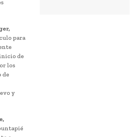
es
ger,
culo para
mente
inicio de
or los
o de
uevo y
e,
 puntapié