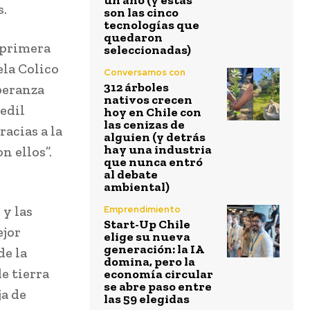
un año (y estas
s.
son las cinco
tecnologías que
quedaron
 primera
seleccionadas)
ela Colico
Conversamos con
312 árboles
speranza
nativos crecen
edil
hoy en Chile con
las cenizas de
racias a la
alguien (y detrás
hay una industria
n ellos”.
que nunca entró
al debate
ambiental)
 y las
Emprendimiento
Start-Up Chile
ejor
elige su nueva
generación: la IA
de la
domina, pero la
e tierra
economía circular
se abre paso entre
ja de
las 59 elegidas