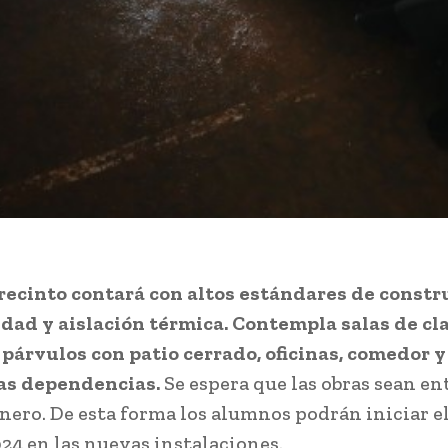
recinto contará con altos estándares de constr
idad y aislación térmica. Contempla salas de cla
 párvulos con patio cerrado, oficinas, comedor 
as dependencias.
Se espera que las obras sean e
nero. De esta forma los alumnos podrán iniciar e
024 en las nuevas instalaciones.