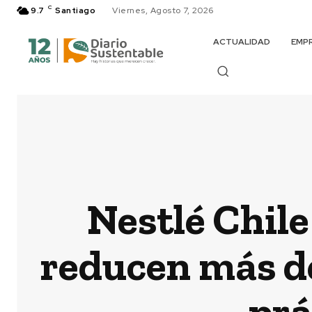
C
9.7
Santiago
Viernes, Agosto 7, 2026
ACTUALIDAD
EMP
Nestlé Chile
reducen más d
prá