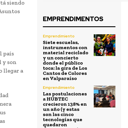
stá siendo
 Asuntos
EMPRENDIMENTOS
Emprendimiento
Siete escuelas,
instrumentos con
material reciclado
l país
y un concierto
l y son
donde el público
toca: la gira de Los
o llegar a
Cantos de Colores
en Valparaíso
Emprendimiento
Las postulaciones
idad
a HUBTEC
imera
crecieron 138% en
un año (y estas
sus
son las cinco
tecnologías que
as
quedaron