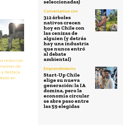
seleccionadas)
Conversamos con
312 árboles
nativos crecen
hoy en Chile con
las cenizas de
alguien (y detrás
hay una industria
que nunca entró
al debate
ambiental)
na reducción
misiones de
Emprendimiento
 y destaca
Start-Up Chile
llado en
elige su nueva
generación: la IA
domina, pero la
economía circular
se abre paso entre
las 59 elegidas