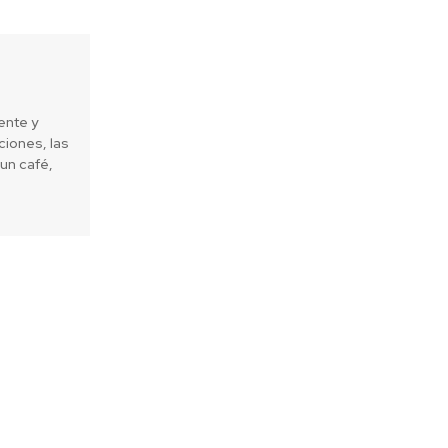
ente y
iones, las
un café,
Next article
ea sellan acuerdo para masificar
Recambio mi Aire” que permite
tirar las estufas a leña